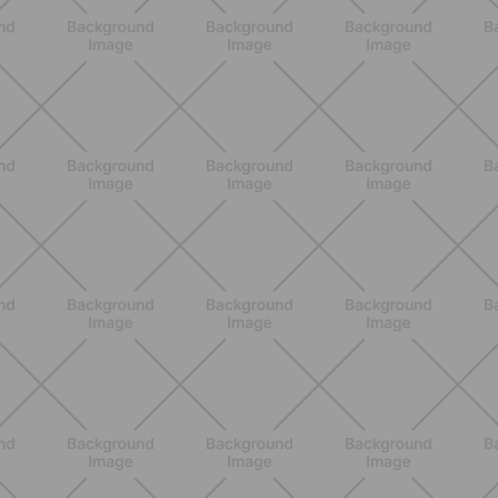
BENESSERE
Scopri i Vincitori del Concorso
Allenati e Vinci con Buddyfit e Philips
Lumea
SCOPRI