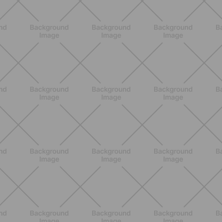
Glutei e cosce: il workout estivo
dolce ma efficace da fare a casa
SCOPRI
BENESSERE