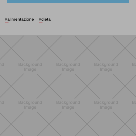
#
alimentazione
#
dieta