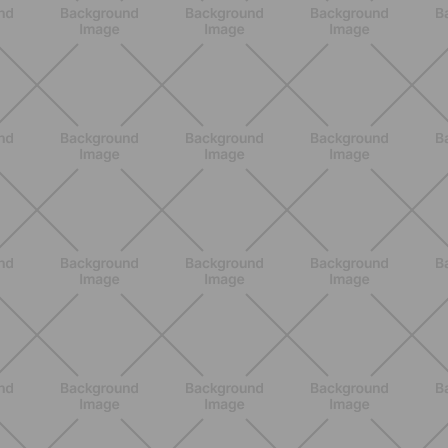
BENESSERE
Lipedema, cellulite o ritenzione?
Come riconoscerli e perché non sono
la stessa cosa
SCOPRI