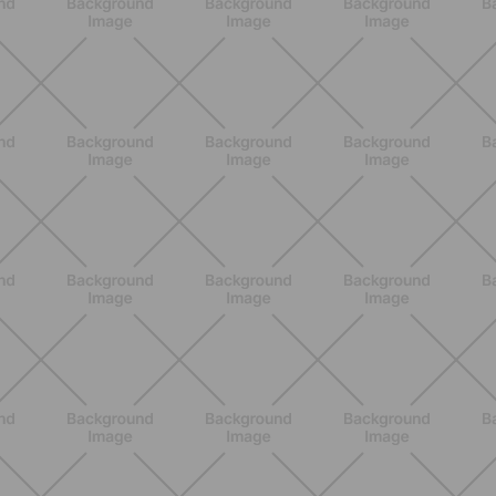
BENESSERE
Come aumentare il metabolismo: 7
metodi scientifici che funzionano
davvero
SCOPRI
ALLENAMENTO