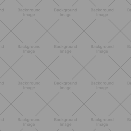
SCOPRI
BENESSERE
Estate e peli: cosa sapere se scegli
di rimuoverli