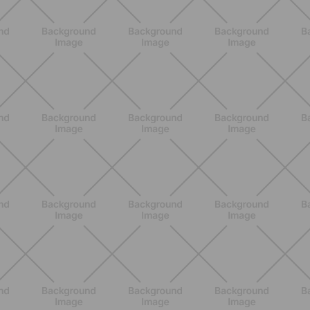
NUTRIZIONE
Grana Padano DOP: valori
nutrizionali, proprietà e perché fa
bene davvero
SCOPRI