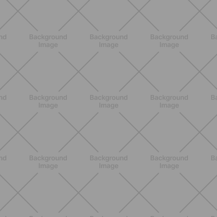
ALLENAMENTO
Pilates con le bottiglie d'acqua:
esercizi facili ed efficaci da fare a
casa
SCOPRI