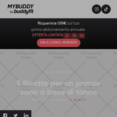
Risparmia 135€
sul tuo
primo abbonamento annuale.
OFFERTA LIMITATA
22
26
35
USA IL CODICE: MYBUDDY
IN
NUTRIZIONE
5 Ricette per un pranzo
sano a base di tonno
TEMPO DI LETTURA:
4 MINUTI