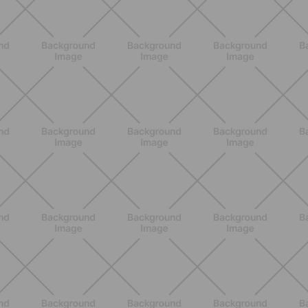
BENESSERE
Epilazione: dai metodi più comuni
alla luce pulsata a casa con Philips
Lumea
SCOPRI