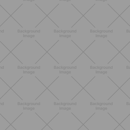
Pancia gonfia d'estate: perché con il
caldo peggiora e come stare meglio
SCOPRI
BENESSERE
Lipedema e attività fisica: cosa dice
la scienza per gestire i sintomi