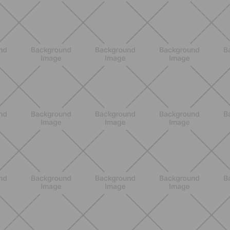
ALLENAMENTO
Scopri i Vincitori del Concorso
Allenati e Vinci con Buddyfit e
L'Occitane en Provence
SCOPRI