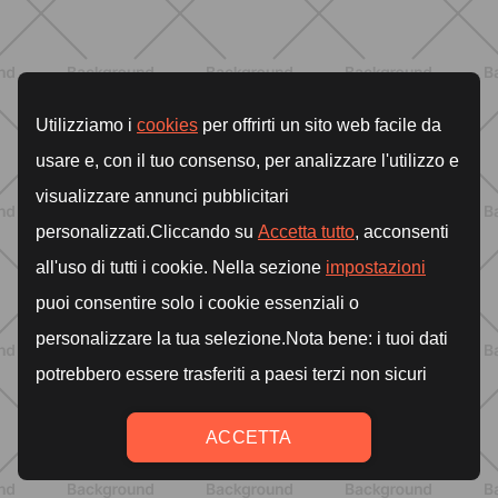
BENESSERE
Lipedema, cellulite e ritenzione
idrica: le differenze che nessuno ti
spiega
SCOPRI