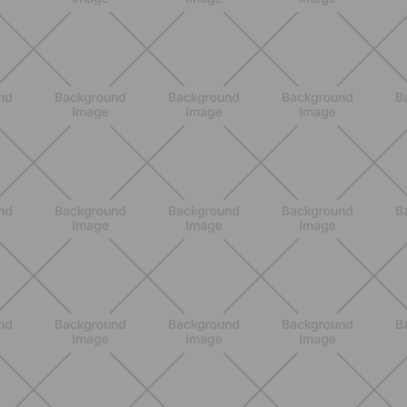
ALLENAMENTO
Scopri i Vincitori del Concorso
Allenati e Vinci con Buddyfit e
L'Occitane en Provence
SCOPRI