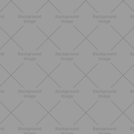
SCOPRI
NUTRIZIONE
Grana Padano DOP: valori
nutrizionali, proprietà e perché fa
bene davvero
SCOPRI