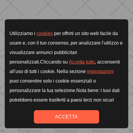
ALLENAMENTO
Glutei e cosce: il workout estivo
dolce ma efficace da fare a casa
SCOPRI