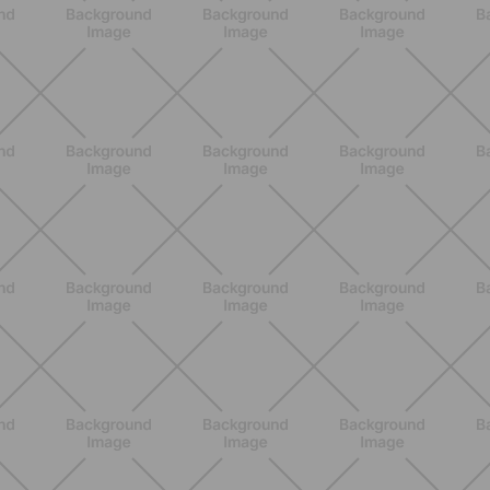
BENESSERE
Come aumentare il metabolismo: 7
metodi scientifici che funzionano
davvero
SCOPRI