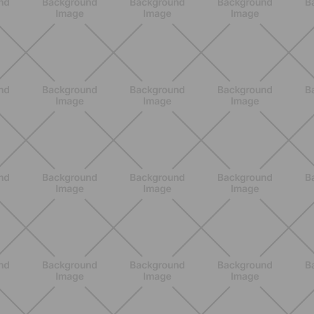
Lumea
SCOPRI
NUTRIZIONE
Heinz Tomato Ketchup Zero: il gusto
autentico del pomodoro, in una
versione più leggera