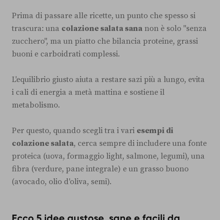
Prima di passare alle ricette, un punto che spesso si
trascura: una
colazione salata sana
non è solo "senza
zucchero", ma un piatto che bilancia proteine, grassi
buoni e carboidrati complessi.
L'equilibrio giusto aiuta a restare sazi più a lungo, evita
i cali di energia a metà mattina e sostiene il
metabolismo.
Per questo, quando scegli tra i vari
esempi di
colazione salata
, cerca sempre di includere una fonte
proteica (uova, formaggio light, salmone, legumi), una
fibra (verdure, pane integrale) e un grasso buono
(avocado, olio d'oliva, semi).
Ecco 5 idee gustose, sane e facili da