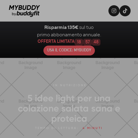
Risparmia 135€
sul tuo
primo abbonamento annuale.
OFFERTA LIMITATA
18
57
47
USA IL CODICE: MYBUDDY
IN
NUTRIZIONE
5 idee light per una
colazione salata sana e
proteica
TEMPO DI LETTURA:
4 MINUTI