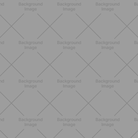
ALLENAMENTO
Addominali in piedi: 8 esercizi
efficaci senza tappetino
SCOPRI