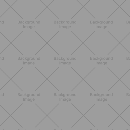
Glutei e cosce: il workout estivo
dolce ma efficace da fare a casa
SCOPRI
BENESSERE
Pancia gonfia d'estate: perché con il