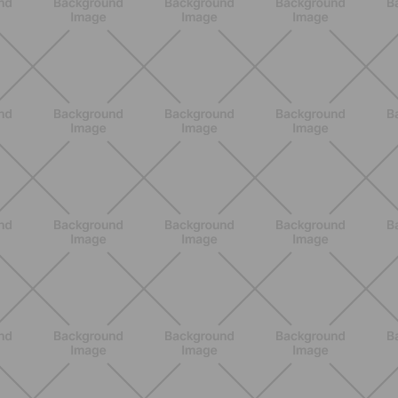
caldo peggiora e come stare meglio
SCOPRI
BENESSERE
Lipedema e attività fisica: cosa dice
la scienza per gestire i sintomi