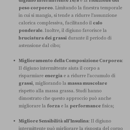
digiuno intermittente 16/8
è la
riduzione del
peso corporeo
. Limitando la finestra temporale
in cui si mangia, si tende a ridurre l'assunzione
calorica complessiva, facilitando il
calo
ponderale
. Inoltre, il digiuno favorisce la
bruciatura dei grassi
durante il periodo di
astensione dal cibo;
Miglioramento della Composizione Corporea
:
Il digiuno intermittente aiuta il corpo a
risparmiare
energia
e a ridurre l'accumulo di
grassi
, migliorando la
massa muscolare
rispetto alla massa grassa. Studi hanno
dimostrato che questo approccio può anche
migliorare la
forza
e la
performance
fisica;
Migliore Sensibilità all'Insulina
: Il digiuno
intermittente può migliorare la risposta del corpo