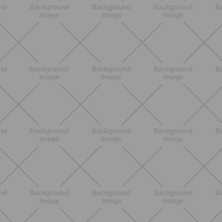
NUTRIZIONE
Heinz Tomato Ketchup Zero: il gusto
autentico del pomodoro, in una
versione più leggera
SCOPRI