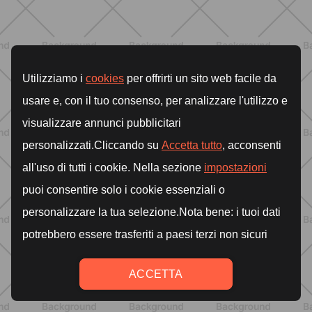
ALLENAMENTO
Addominali Donna: esercizi mirati
per un core forte e un addome
piatto
SCOPRI