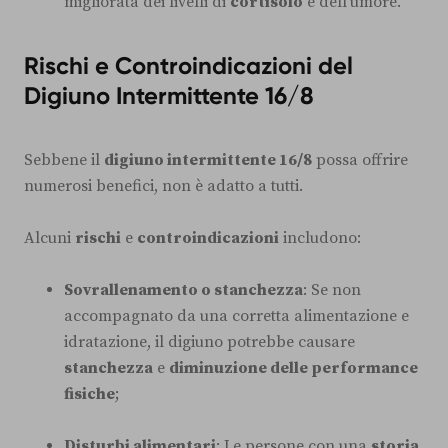
migliorata dei livelli di
cortisolo
e dell'umore.
Rischi e Controindicazioni del
Digiuno Intermittente 16/8
Sebbene il
digiuno intermittente 16/8
possa offrire
numerosi benefici, non è adatto a tutti.
Alcuni
rischi
e
controindicazioni
includono:
Sovrallenamento o stanchezza
: Se non
accompagnato da una corretta alimentazione e
idratazione, il digiuno potrebbe causare
stanchezza
e
diminuzione delle performance
fisiche
;
Disturbi alimentari
: Le persone con una
storia