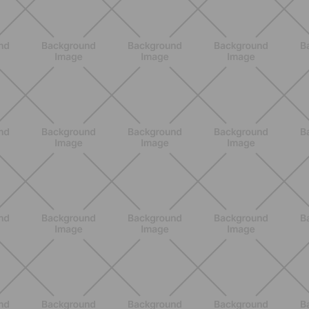
NUTRIZIONE
Grana Padano DOP: valori
nutrizionali, proprietà e perché fa
bene davvero
SCOPRI