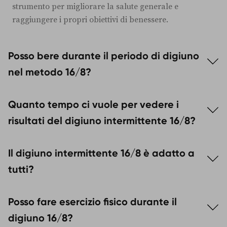
strumento per migliorare la salute generale e
raggiungere i propri obiettivi di benessere.
Posso bere durante il periodo di digiuno
nel metodo 16/8?
Sì, durante il periodo di
digiuno di 16 ore
, è
Quanto tempo ci vuole per vedere i
consentito bere
acqua
,
tè
o
caffè senza zucchero
. È
importante mantenere il corpo idratato per evitare
risultati del digiuno intermittente 16/8?
disidratazione.
I
risultati
del
digiuno intermittente 16/8
possono
Il digiuno intermittente 16/8 è adatto a
variare, ma molte persone iniziano a notare i
benefici, come la
perdita di peso
e l’
aumento di
tutti?
energia
, dopo
2-3 settimane
di pratica costante.
Il
digiuno intermittente 16/8
è generalmente sicuro
Posso fare esercizio fisico durante il
per la maggior parte delle persone, ma non è adatto
a chi ha determinate condizioni mediche, come
digiuno 16/8?