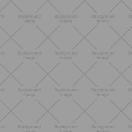
SCOPRI
BENESSERE
Estate e peli: cosa sapere se scegli
di rimuoverli