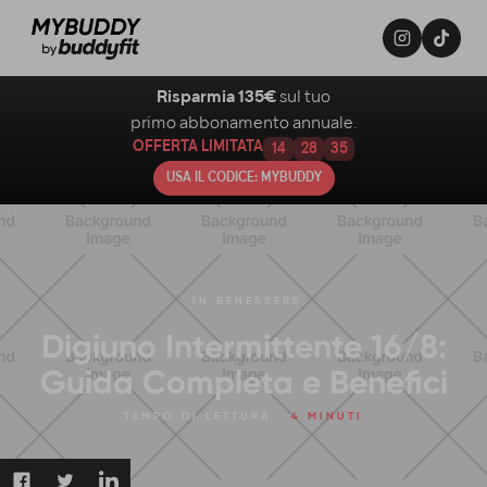
Risparmia 135€
sul tuo
primo abbonamento annuale.
OFFERTA LIMITATA
14
28
34
USA IL CODICE: MYBUDDY
IN
BENESSERE
Digiuno Intermittente 16/8:
Guida Completa e Benefici
TEMPO DI LETTURA:
4 MINUTI