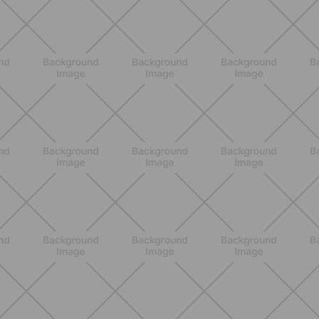
BENESSERE
Epilazione: dai metodi più comuni
alla luce pulsata a casa con Philips
Lumea
SCOPRI