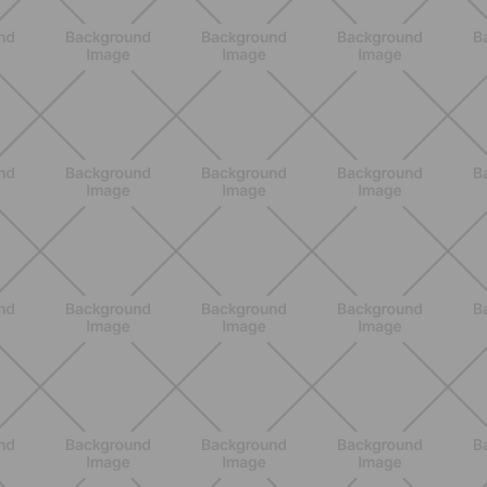
BENESSERE
Lipedema, cellulite o ritenzione?
Come riconoscerli e perché non sono
la stessa cosa
SCOPRI