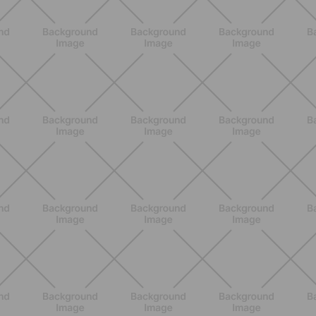
BENESSERE
Scopri i Vincitori del Concorso
Allenati e Vinci con Buddyfit e Philips
Lumea
SCOPRI