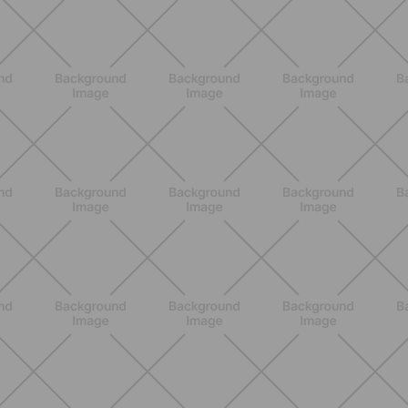
BENESSERE
Lipedema, cellulite e ritenzione
idrica: le differenze che nessuno ti
spiega
SCOPRI