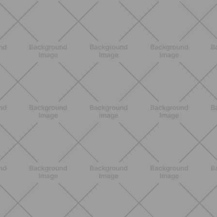
ALLENAMENTO
Pilates con le bottiglie d'acqua:
esercizi facili ed efficaci da fare a
casa
SCOPRI