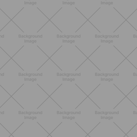
ALLENAMENTO
Scopri i Vincitori del Concorso
Allenati e Vinci con Buddyfit e
L'Occitane en Provence
SCOPRI