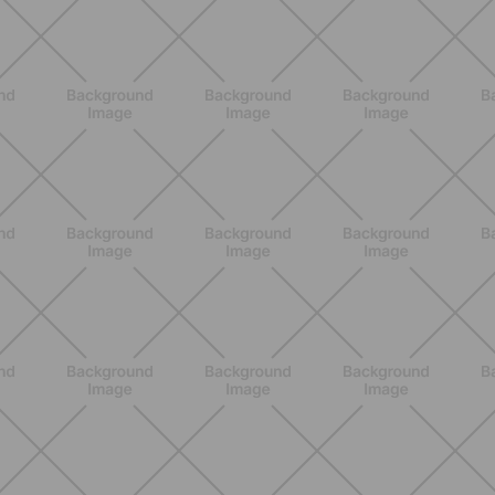
BENESSERE
Scopri i Vincitori del Concorso
Allenati e Vinci con Buddyfit e Philips
Lumea
SCOPRI