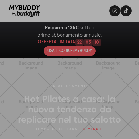
Risparmia 135€
sul tuo
primo abbonamento annuale.
OFFERTA LIMITATA
22
05
08
USA IL CODICE: MYBUDDY
IN
ALLENAMENTO
Hot Pilates a casa: la
nuova tendenza da
replicare nel tuo salotto
TEMPO DI LETTURA:
5 MINUTI