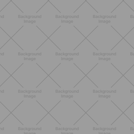
Epilazione: dai metodi più comuni
alla luce pulsata a casa con Philips
Lumea
SCOPRI
NUTRIZIONE
Heinz Tomato Ketchup Zero: il gusto