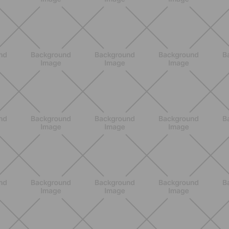
autentico del pomodoro, in una
versione più leggera
SCOPRI
NUTRIZIONE
Grana Padano DOP: valori
nutrizionali, proprietà e perché fa
bene davvero