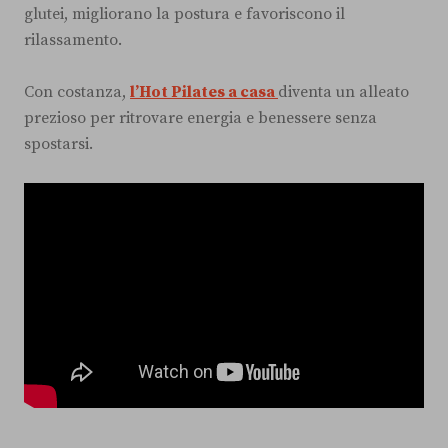
glutei, migliorano la postura e favoriscono il
rilassamento.
Con costanza,
l’Hot Pilates a casa
diventa un alleato
prezioso per ritrovare energia e benessere senza
spostarsi.