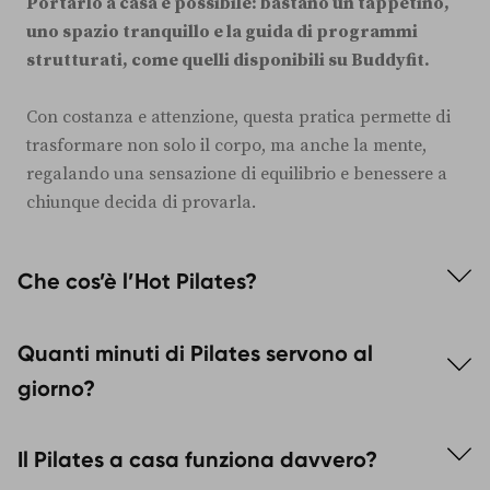
Portarlo a casa è possibile: bastano un tappetino,
uno spazio tranquillo e la guida di programmi
strutturati, come quelli disponibili su Buddyfit.
Con costanza e attenzione, questa pratica permette di
trasformare non solo il corpo, ma anche la mente,
regalando una sensazione di equilibrio e benessere a
chiunque decida di provarla.
Che cos’è l’Hot Pilates?
È una variante del Pilates che si pratica in ambienti
Quanti minuti di Pilates servono al
riscaldati tra i 35 e i 40 gradi, utile per aumentare la
flessibilità, intensificare la tonificazione e favorire il
giorno?
rilassamento mentale.
Bastano 20-40 minuti quotidiani per notare
Il Pilates a casa funziona davvero?
miglioramenti nella postura, nel tono muscolare e
nella mobilità, soprattutto se praticati con