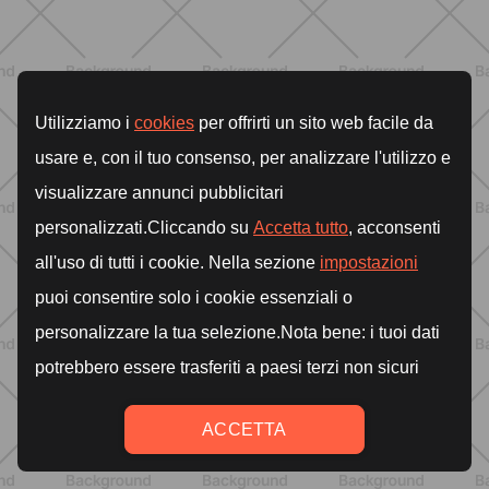
BENESSERE
Come aumentare il metabolismo: 7
metodi scientifici che funzionano
davvero
SCOPRI