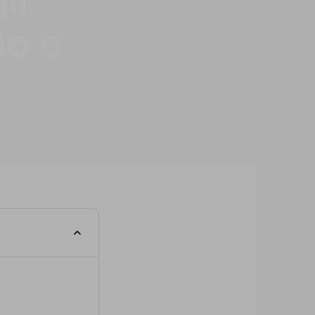
li
no e