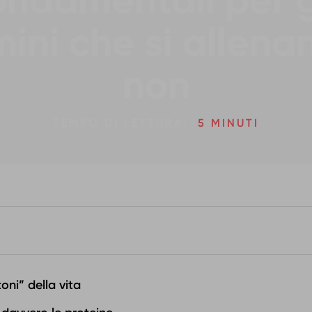
ondamentali per g
ini che si allena
non
TEMPO DI LETTURA:
5 MINUTI
oni” della vita