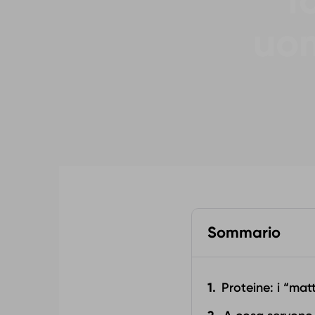
f
uom
Sommario
Proteine: i “matt