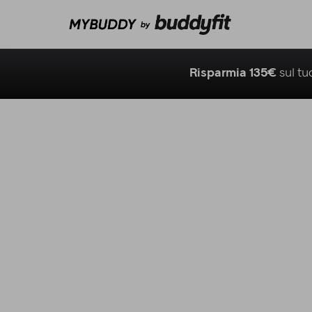
Risparmia 135€
sul t