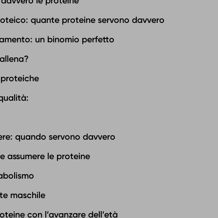
davvero le proteine
roteico: quante proteine servono davvero
namento: un binomio perfetto
 allena?
i proteiche
qualità:
vere: quando servono davvero
 assumere le proteine
abolismo
ute maschile
proteine con l’avanzare dell’età