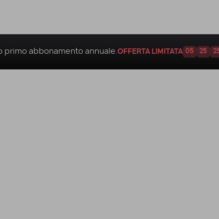
uo
primo abbonamento annuale.
OFFERTA LIMITATA
05
25
2