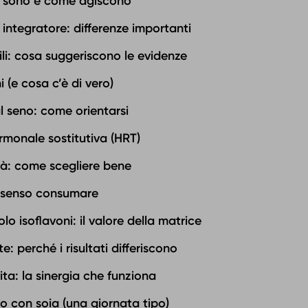
sa sono e come agiscono
 integratore: differenze importanti
ili: cosa suggeriscono le evidenze
i (e cosa c’è di vero)
l seno: come orientarsi
rmonale sostitutiva (HRT)
tà: come scegliere bene
 senso consumare
olo isoflavoni: il valore della matrice
: perché i risultati differiscono
vita: la sinergia che funziona
 con soia (una giornata tipo)