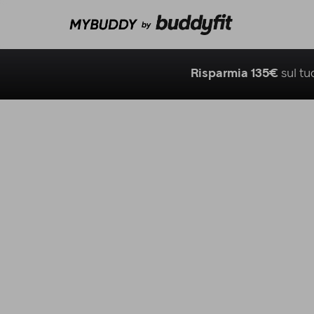
Risparmia 135€
sul t