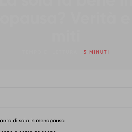
La soia fa bene i
pausa? Verità e 
miti
TEMPO DI LETTURA:
5 MINUTI
 tanto di soia in menopausa