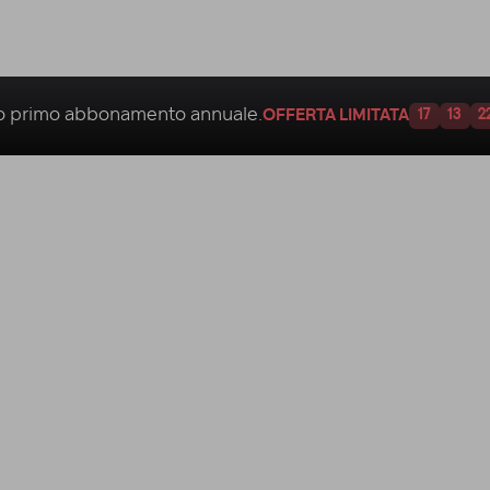
uo
primo abbonamento annuale.
OFFERTA LIMITATA
17
13
2