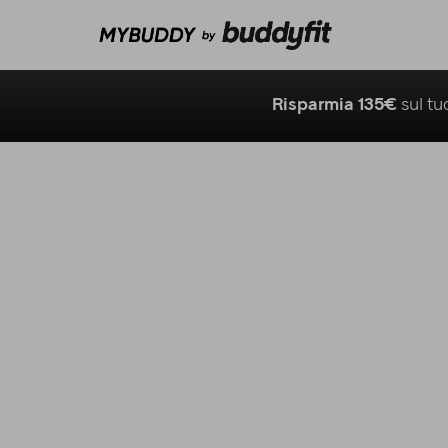
Risparmia 135€
sul t