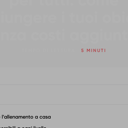
per tutti: come
iungere i tuoi obie
nza costi aggiunt
TEMPO DI LETTURA:
5 MINUTI
e l’allenamento a casa