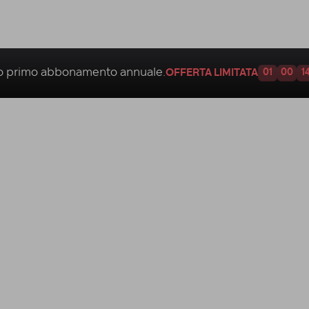
uo
primo abbonamento annuale.
OFFERTA LIMITATA
01
00
1