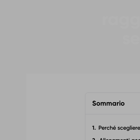
ragg
se
Sommario
Perché sceglier