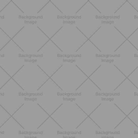
ALLENAMENTO
Addominali Donna: esercizi mirati
per un core forte e un addome
piatto
SCOPRI