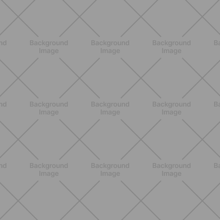
ALLENAMENTO
Pilates con le bottiglie d'acqua:
esercizi facili ed efficaci da fare a
casa
SCOPRI