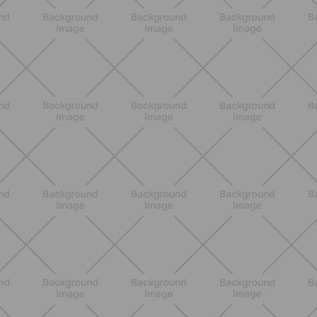
SCOPRI
BENESSERE
Lipedema, cellulite o ritenzione?
Come riconoscerli e perché non sono
la stessa cosa
SCOPRI