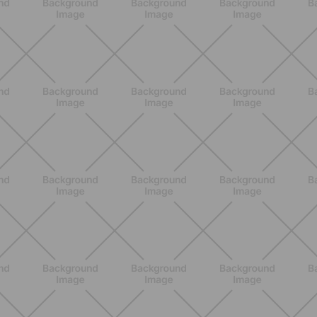
NUTRIZIONE
Heinz Tomato Ketchup Zero: il gusto
autentico del pomodoro, in una
versione più leggera
SCOPRI