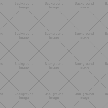
BENESSERE
Come aumentare il metabolismo: 7
metodi scientifici che funzionano
davvero
SCOPRI