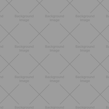
ALLENAMENTO
Glutei e cosce: il workout estivo
dolce ma efficace da fare a casa
SCOPRI
BENESSERE