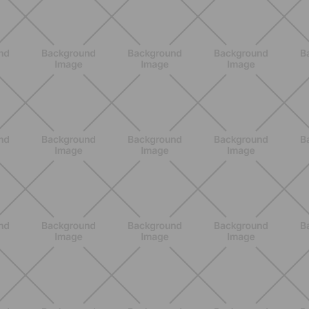
BENESSERE
Epilazione: dai metodi più comuni
alla luce pulsata a casa con Philips
Lumea
SCOPRI