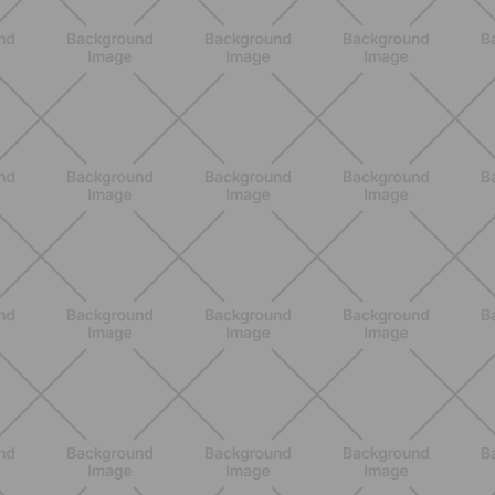
BENESSERE
Scopri i Vincitori del Concorso
Allenati e Vinci con Buddyfit e Philips
Lumea
SCOPRI