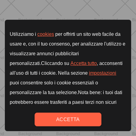
ALLENAMENTO
Tabata: cos'è, come funziona e un
workout completo da 20 minuti
SCOPRI
ALLENAMENTO