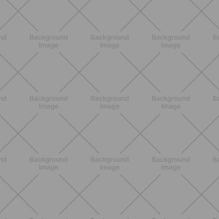
BENESSERE
Lipedema, cellulite e ritenzione
idrica: le differenze che nessuno ti
spiega
SCOPRI