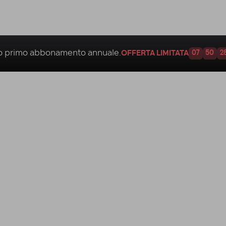
uo
primo abbonamento annuale.
OFFERTA LIMITATA
07
50
2