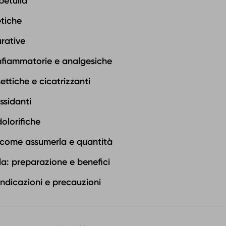
betulla
etiche
rative
nfiammatorie e analgesiche
ettiche e cicatrizzanti
ssidanti
olorifiche
: come assumerla e quantità
la: preparazione e benefici
indicazioni e precauzioni