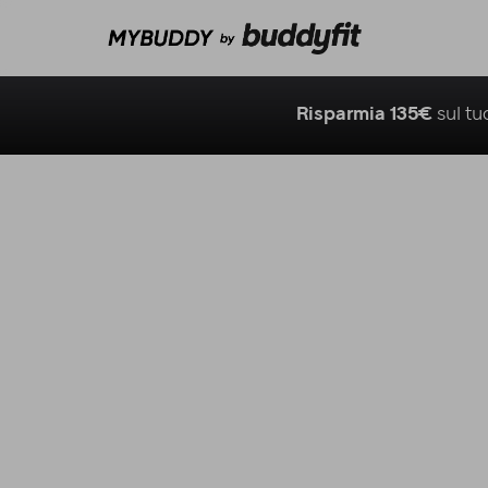
Risparmia 135€
sul t