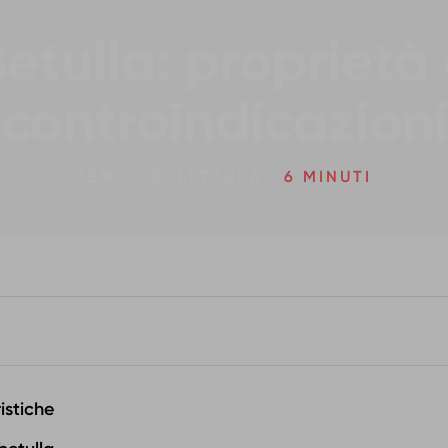
etulla: proprietà
controindicazioni
TEMPO DI LETTURA:
6 MINUTI
istiche