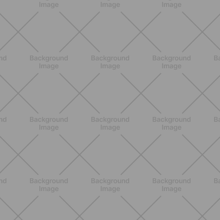
BENESSERE
Lipedema e attività fisica: cosa dice
la scienza per gestire i sintomi
SCOPRI
BENESSERE