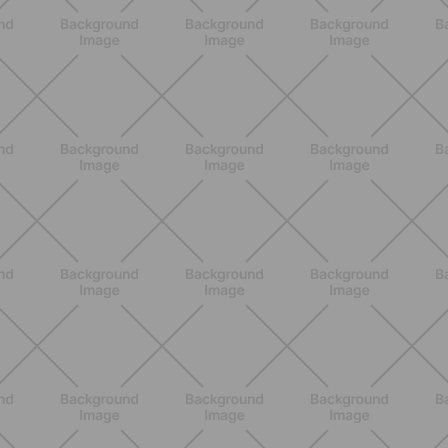
SCOPRI
BENESSERE
Lipedema, cellulite e ritenzione
idrica: le differenze che nessuno ti
spiega
SCOPRI