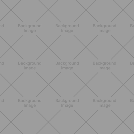
ALLENAMENTO
Pilates Mat: come allenare tutto il
corpo sul tappetino in modo
semplice ed efficace
SCOPRI