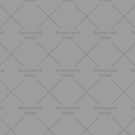
BENESSERE
Scopri i Vincitori del Concorso
Allenati e Vinci con Buddyfit e Philips
Lumea
SCOPRI