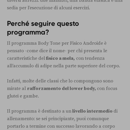
diversi attrezzi: due manubri, una banda elastica e una
sedia per l’esecuzione di alcuni esercizi.
Perché seguire questo
programma?
Il programma Body Tone per Fisico Androide è
pensato -come dice il nome- per chi presenta le
caratteristiche del
fisico a mela,
con tendenza
all’accumulo di adipe nella parte superiore del corpo.
Infatti, molte delle classi che lo compongono sono
mirate al
rafforzamento del lower body,
con focus
glutei e gambe.
Il programma è destinato a un
livello intermedio
di
allenamento: se sei principiante, puoi comunque
portarlo a termine con successo lavorando a corpo