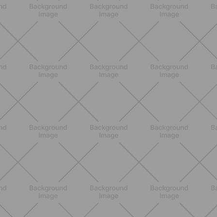
ALLENAMENTO
Tabata: cos'è, come funziona e un
workout completo da 20 minuti
SCOPRI