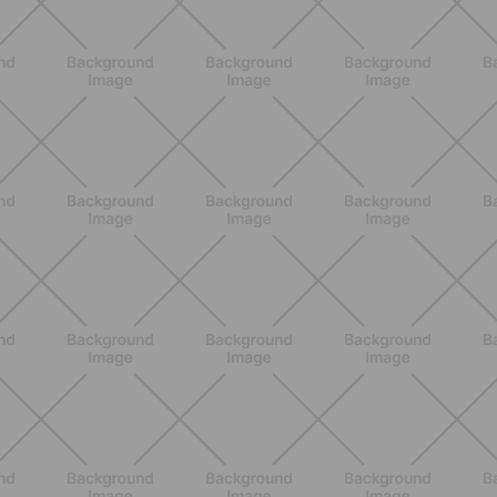
ALLENAMENTO
Scopri i Vincitori del Concorso
Allenati e Vinci con Buddyfit e
L'Occitane en Provence
SCOPRI