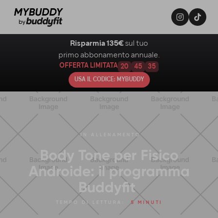
Risparmia 135€
sul tuo
primo abbonamento annuale.
OFFERTA LIMITATA
20
45
34
USA IL CODICE: MYBUDDY
IN
ALLENAMENTO
Body Tone per Fisico
Androide: il programma
Buddyfit
TEMPO DI LETTURA:
5 MINUTI