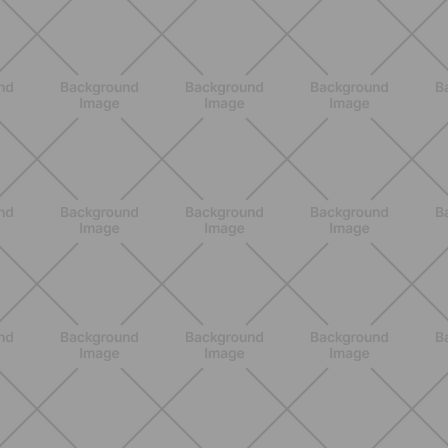
BENESSERE
Come aumentare il metabolismo: 7
metodi scientifici che funzionano
davvero
SCOPRI