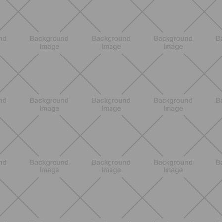
SCOPRI
NUTRIZIONE
Heinz Tomato Ketchup Zero: il gusto
autentico del pomodoro, in una
versione più leggera
SCOPRI