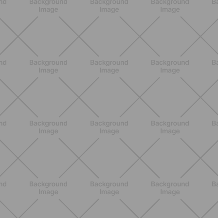
ALLENAMENTO
Addominali Donna: esercizi mirati
per un core forte e un addome
piatto
SCOPRI