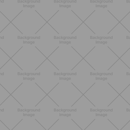
NUTRIZIONE
Grana Padano DOP: valori
nutrizionali, proprietà e perché fa
bene davvero
SCOPRI