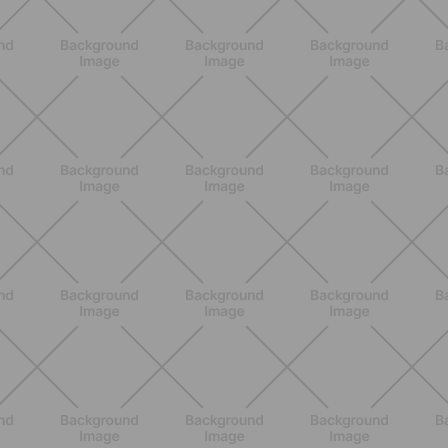
Estate e peli: cosa sapere se scegli
di rimuoverli
SCOPRI
BENESSERE
Pelle ed elasticità in gravidanza con
Weleda: perché la routine