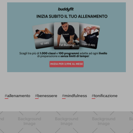
#
allenamento
#
benessere
#
mindfulness
#
tonificazione