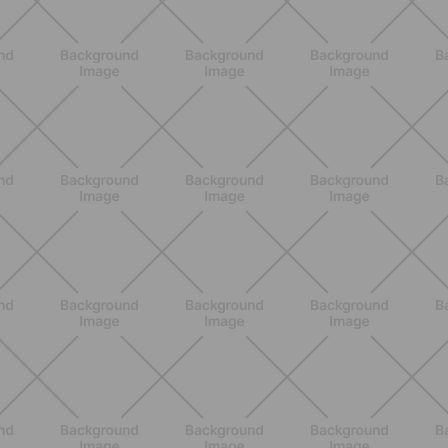
BENESSERE
Lipedema, cellulite e ritenzione
idrica: le differenze che nessuno ti
spiega
SCOPRI