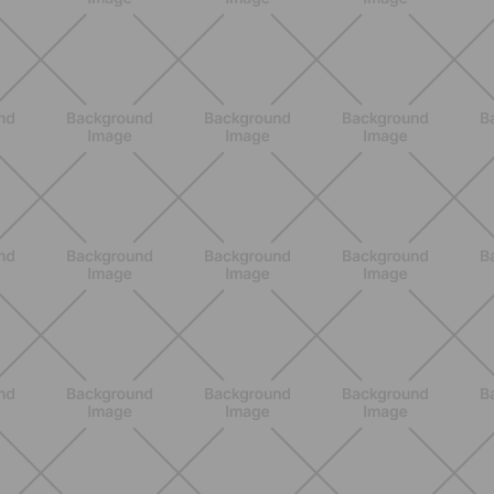
ALLENAMENTO
Addominali in piedi: 8 esercizi
efficaci senza tappetino
SCOPRI
ALLENAMENTO