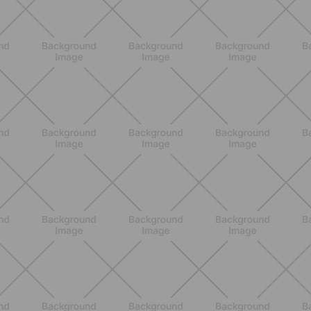
SCOPRI
BENESSERE
Come aumentare il metabolismo: 7
metodi scientifici che funzionano
davvero
SCOPRI