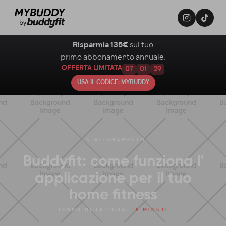
Risparmia 135€
sul tuo
primo abbonamento annuale.
OFFERTA LIMITATA
07
01
28
USA IL CODICE: MYBUDDY
IN
ALLENAMENTO
Buddyfit: come funziona l'
applicazione per il tuo
home fitness
TEMPO DI LETTURA:
5 MINUTI