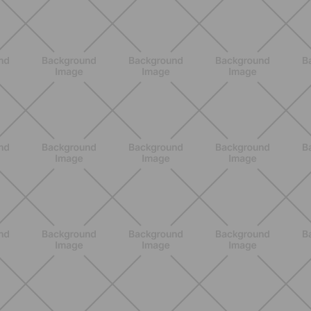
Allenati e Vinci con Buddyfit e
L'Occitane en Provence
SCOPRI
BENESSERE
Scopri i Vincitori del Concorso
Allenati e Vinci con Buddyfit e Philips