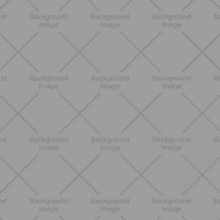
Addominali Donna: esercizi mirati
per un core forte e un addome
piatto
SCOPRI
ALLENAMENTO
Pilates Reformer a casa: tonifica
tutto il corpo con movimenti