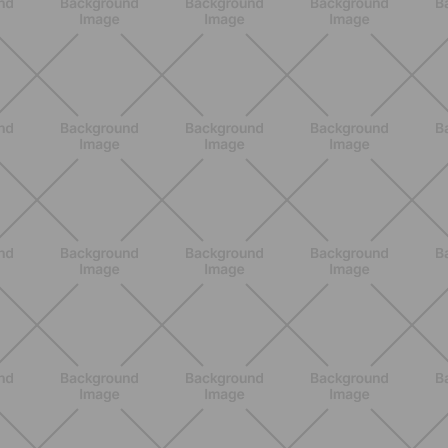
BENESSERE
Lipedema, cellulite o ritenzione?
Come riconoscerli e perché non sono
la stessa cosa
SCOPRI