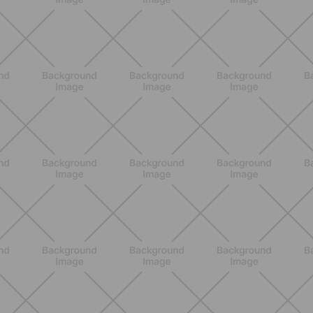
NUTRIZIONE
Heinz Tomato Ketchup Zero: il gusto
autentico del pomodoro, in una
versione più leggera
SCOPRI
NUTRIZIONE