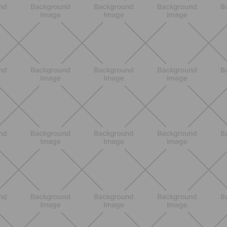
SCOPRI
ALLENAMENTO
Attrezzi Pilates: la guida completa
per scegliere gli strumenti giusti e
massimizzare i benefici
SCOPRI