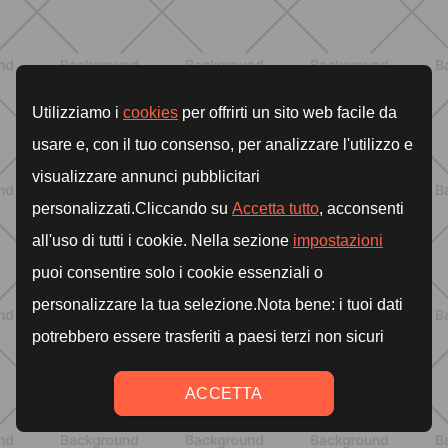
ALLENAMENTO
Pilates Mat: come allenare tutto il
corpo sul tappetino in modo
semplice ed efficace
SCOPRI