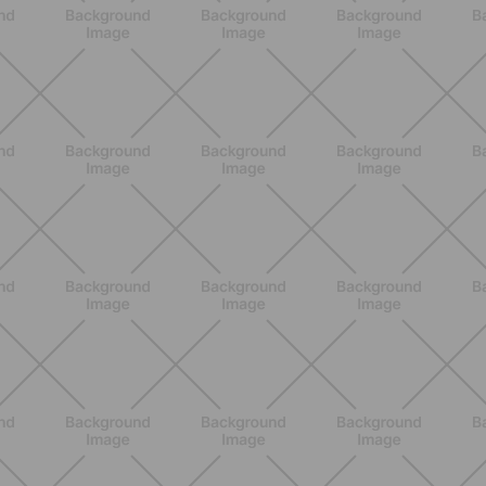
Lumea
SCOPRI
ALLENAMENTO
Pilates con le bottiglie d'acqua:
esercizi facili ed efficaci da fare a
casa