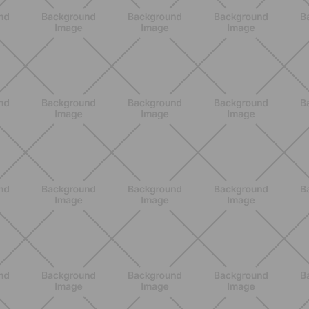
BENESSERE
Estate e peli: cosa sapere se scegli
di rimuoverli
SCOPRI