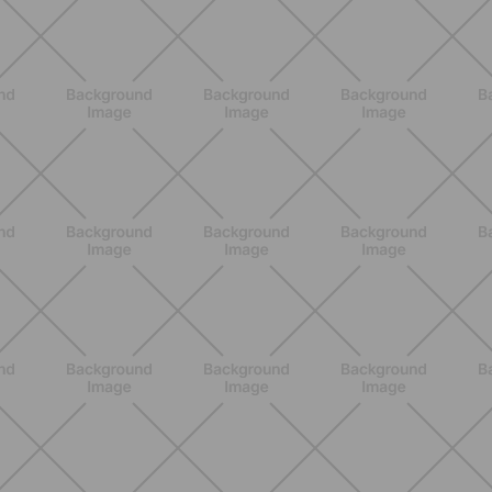
controllati e a basso impatto
SCOPRI
ALLENAMENTO
Pilates con attrezzi: come migliorare
forza e mobilità con gli strumenti
giusti