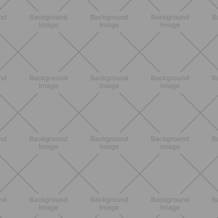
Grana Padano DOP: valori
nutrizionali, proprietà e perché fa
bene davvero
SCOPRI
ALLENAMENTO
Scopri i Vincitori del Concorso