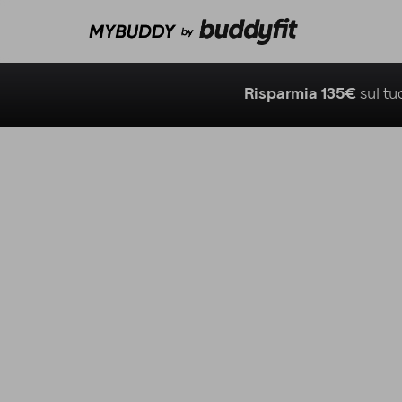
Risparmia 135€
sul t