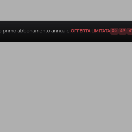
uo
primo abbonamento annuale.
OFFERTA LIMITATA
05
49
4