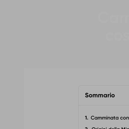
Cam
cos
Sommario
Camminata cons