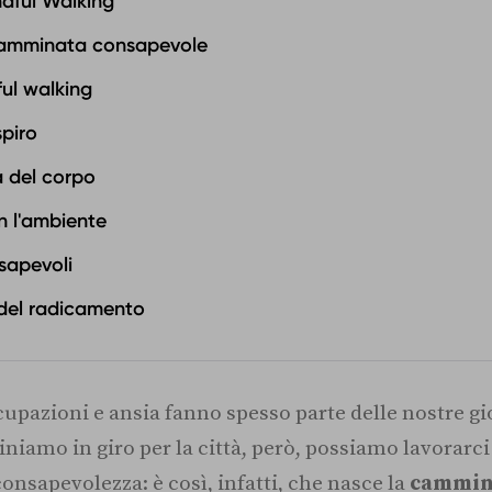
ndful Walking
 camminata consapevole
ful walking
spiro
 del corpo
n l'ambiente
nsapevoli
 del radicamento
cupazioni e ansia fanno spesso parte delle nostre g
amo in giro per la città, però, possiamo lavorarci
consapevolezza: è così, infatti, che nasce la
cammin