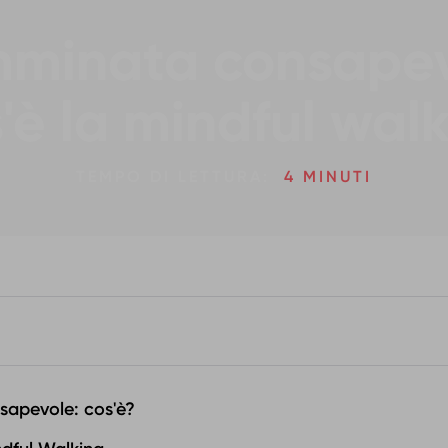
minata consapev
'è la mindful wal
TEMPO DI LETTURA:
4 MINUTI
apevole: cos'è?