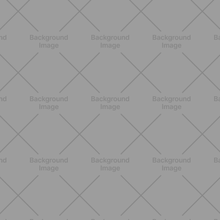
BENESSERE
Lipedema, cellulite e ritenzione
idrica: le differenze che nessuno ti
spiega
SCOPRI