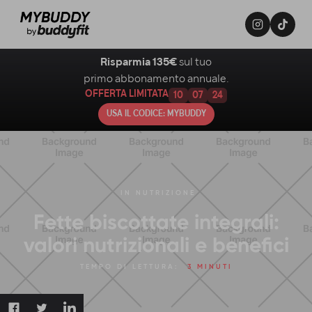
Risparmia 135€
sul tuo
primo abbonamento annuale.
OFFERTA LIMITATA
10
07
23
USA IL CODICE: MYBUDDY
IN
NUTRIZIONE
Fette biscottate integrali:
valori nutrizionali e benefici
TEMPO DI LETTURA:
3 MINUTI