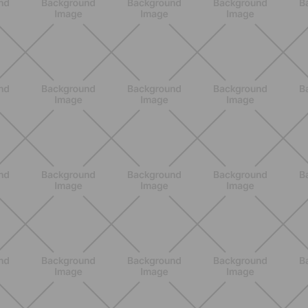
NUTRIZIONE
Heinz Tomato Ketchup Zero: il gusto
autentico del pomodoro, in una
versione più leggera
SCOPRI