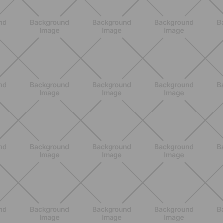
SCOPRI
BENESSERE
Estate e peli: cosa sapere se scegli
di rimuoverli
SCOPRI