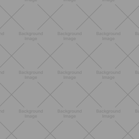
ALLENAMENTO
Scopri i Vincitori del Concorso
Allenati e Vinci con Buddyfit e
L'Occitane en Provence
SCOPRI