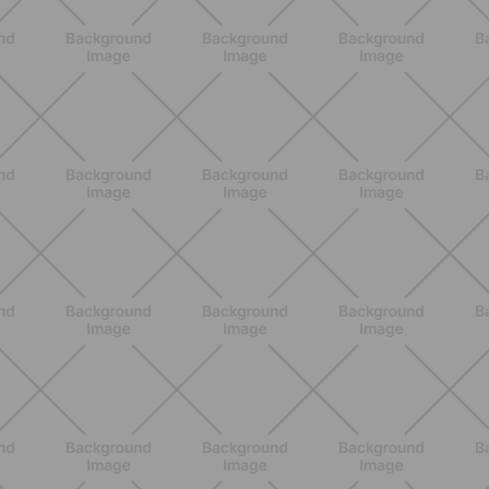
BENESSERE
Scopri i Vincitori del Concorso
Allenati e Vinci con Buddyfit e Philips
Lumea
SCOPRI