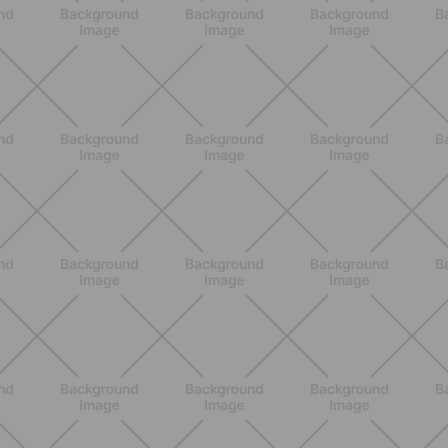
BENESSERE
Come aumentare il metabolismo: 7
metodi scientifici che funzionano
davvero
SCOPRI
ALLENAMENTO