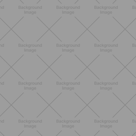
BENESSERE
Lipedema, cellulite o ritenzione?
Come riconoscerli e perché non sono
la stessa cosa
SCOPRI