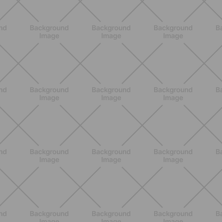
NUTRIZIONE
Grana Padano DOP: valori
nutrizionali, proprietà e perché fa
bene davvero
SCOPRI