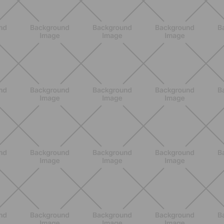
ALLENAMENTO
Addominali Donna: esercizi mirati
per un core forte e un addome
piatto
SCOPRI