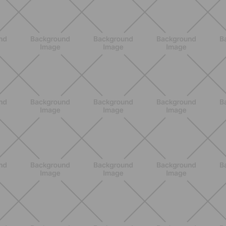
BENESSERE
Epilazione: dai metodi più comuni
alla luce pulsata a casa con Philips
Lumea
SCOPRI