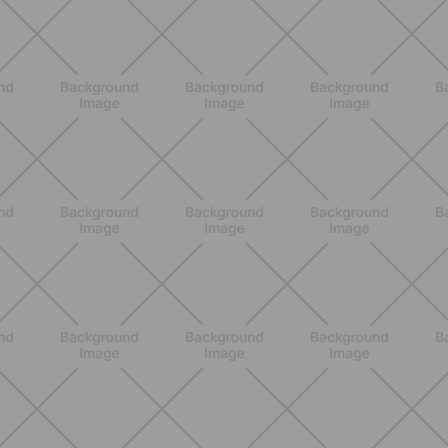
ALLENAMENTO
Pilates con le bottiglie d'acqua:
esercizi facili ed efficaci da fare a
casa
SCOPRI