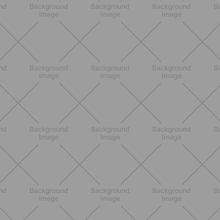
ALLENAMENTO
Pilates Mat: come allenare tutto il
corpo sul tappetino in modo
semplice ed efficace
SCOPRI
ALLENAMENTO