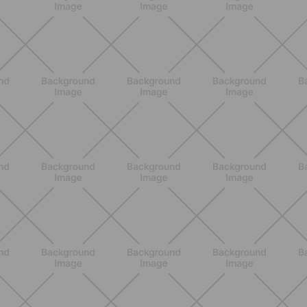
caldo peggiora e come stare meglio
SCOPRI
BENESSERE
Lipedema e attività fisica: cosa dice
la scienza per gestire i sintomi