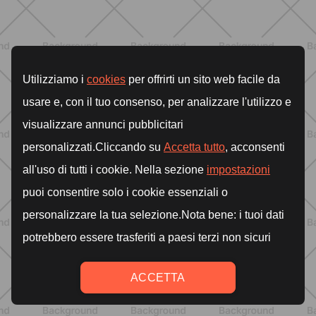
Tabata: cos'è, come funziona e un
workout completo da 20 minuti
SCOPRI
ALLENAMENTO
Addominali scolpiti: esercizi efficaci e
scheda settimanale da fare a casa