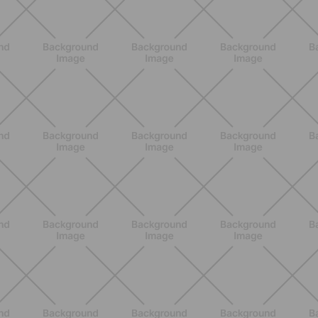
Glutei e cosce: il workout estivo
dolce ma efficace da fare a casa
SCOPRI
BENESSERE
Pancia gonfia d'estate: perché con il