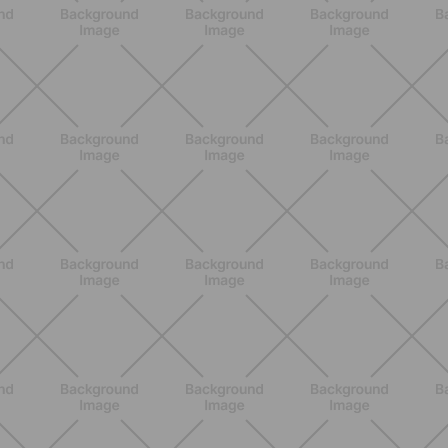
BENESSERE
Come aumentare il metabolismo: 7
metodi scientifici che funzionano
davvero
SCOPRI
ALLENAMENTO