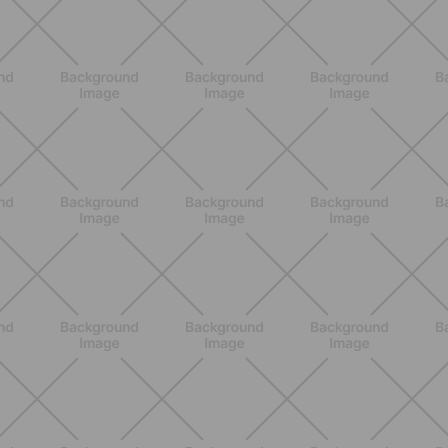
BENESSERE
Epilazione: dai metodi più comuni
alla luce pulsata a casa con Philips
Lumea
SCOPRI