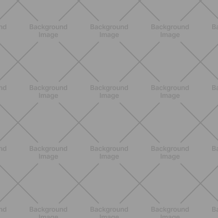
ALLENAMENTO
Addominali Donna: esercizi mirati
per un core forte e un addome
piatto
SCOPRI