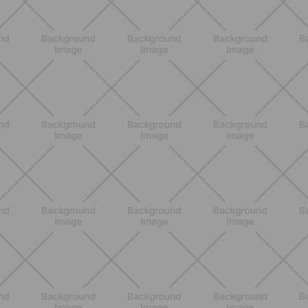
NUTRIZIONE
Grana Padano DOP: valori
nutrizionali, proprietà e perché fa
bene davvero
SCOPRI