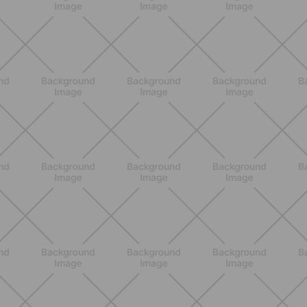
caldo peggiora e come stare meglio
SCOPRI
BENESSERE
Lipedema e attività fisica: cosa dice
la scienza per gestire i sintomi