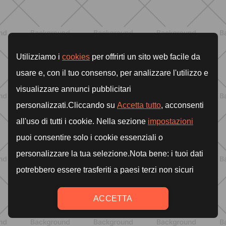
Tabata: cos'è, come funziona e un
workout completo da 20 minuti
SCOPRI
ALLENAMENTO
Addominali scolpiti: esercizi efficaci e
scheda settimanale da fare a casa