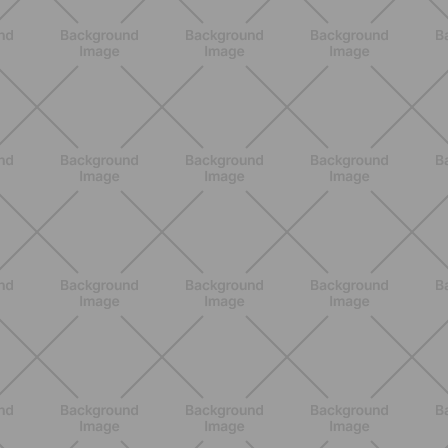
BENESSERE
Scopri i Vincitori del Concorso
Allenati e Vinci con Buddyfit e Philips
Lumea
SCOPRI