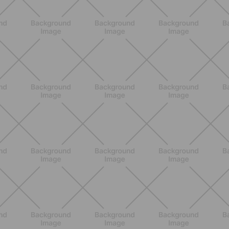
SCOPRI
BENESSERE
Estate e peli: cosa sapere se scegli
di rimuoverli