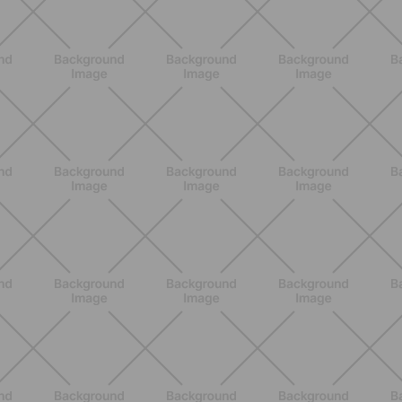
Glutei e cosce: il workout estivo
dolce ma efficace da fare a casa
SCOPRI
BENESSERE
Pancia gonfia d'estate: perché con il