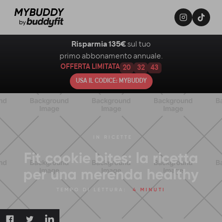
Risparmia 135€
sul tuo
primo abbonamento annuale.
OFFERTA LIMITATA
20
32
42
USA IL CODICE: MYBUDDY
IN
RICETTE
Fit cookie bites: la ricetta
per una merenda healthy
TEMPO DI LETTURA:
4 MINUTI