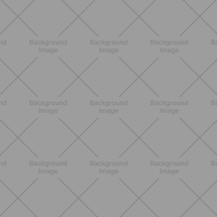
ALLENAMENTO
Pilates con le bottiglie d'acqua:
esercizi facili ed efficaci da fare a
casa
SCOPRI