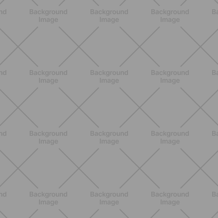
BENESSERE
Lipedema, cellulite o ritenzione?
Come riconoscerli e perché non sono
la stessa cosa
SCOPRI