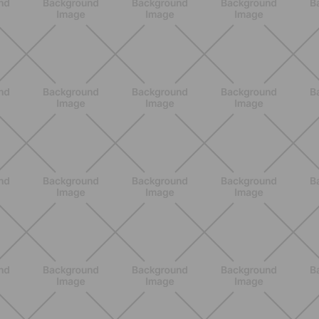
NUTRIZIONE
Heinz Tomato Ketchup Zero: il gusto
autentico del pomodoro, in una
versione più leggera
SCOPRI