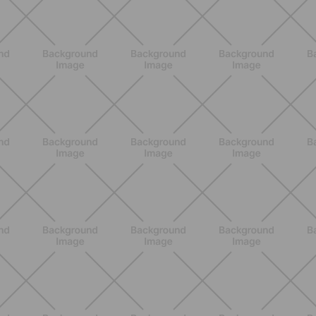
BENESSERE
Lipedema, cellulite e ritenzione
idrica: le differenze che nessuno ti
spiega
SCOPRI