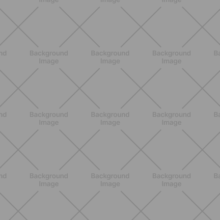
ALLENAMENTO
Scopri i Vincitori del Concorso
Allenati e Vinci con Buddyfit e
L'Occitane en Provence
SCOPRI