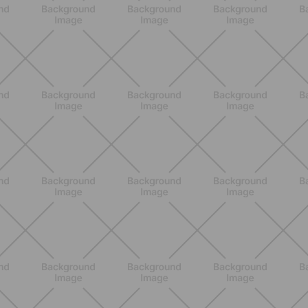
ALLENAMENTO
Pilates Mat: come allenare tutto il
corpo sul tappetino in modo
semplice ed efficace
SCOPRI
ALLENAMENTO