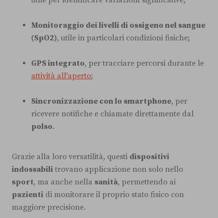
utile per identificare variazioni significative;
Monitoraggio dei livelli di ossigeno nel sangue
(SpO2)
, utile in particolari condizioni fisiche;
GPS integrato
, per tracciare percorsi durante le
attività all'aperto
;
Sincronizzazione con lo smartphone
, per
ricevere notifiche e chiamate direttamente dal
polso
.
Grazie alla loro versatilità, questi
dispositivi
indossabili
trovano applicazione non solo nello
sport
, ma anche nella
sanità
, permettendo ai
pazienti
di monitorare il proprio stato fisico con
maggiore precisione.