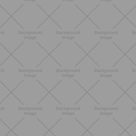
ALLENAMENTO
Addominali Donna: esercizi mirati
per un core forte e un addome
piatto
SCOPRI