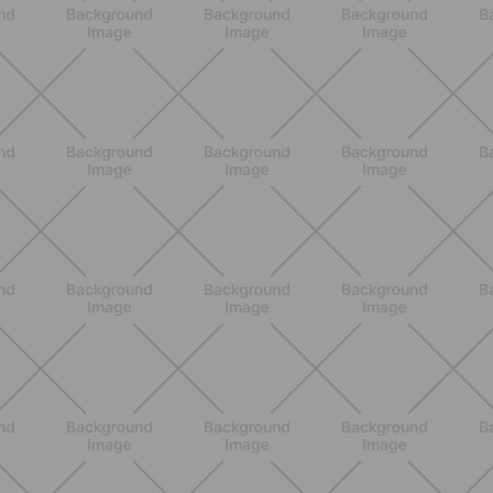
per scegliere gli strumenti giusti e
massimizzare i benefici
SCOPRI
ALLENAMENTO
Pilates Mat: come allenare tutto il
corpo sul tappetino in modo