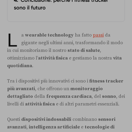
Conclusione: perché i fitness tracker
sono il futuro
L
a
wearable technology
ha fatto
passi
da
gigante negli ultimi anni, trasformando il modo
in cui monitoriamo il nostro
stato di salute
,
ottimizziamo l’
attività fisica
e gestiamo la nostra
vita
quotidiana
.
Tra i dispositivi più innovativi ci sono i
fitness tracker
più avanzati
, che offrono un
monitoraggio
dettagliato
della
frequenza cardiaca
, del
sonno
, dei
livelli di
attività fisica
e di altri parametri essenziali.
Questi
dispositivi indossabili
combinano
sensori
avanzati
,
intelligenza artificiale
e
tecnologie di