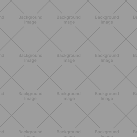
NUTRIZIONE
Heinz Tomato Ketchup Zero: il gusto
autentico del pomodoro, in una
versione più leggera
SCOPRI