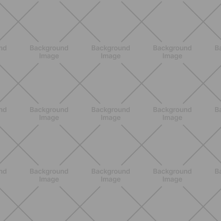
BENESSERE
Estate e peli: cosa sapere se scegli
di rimuoverli
SCOPRI