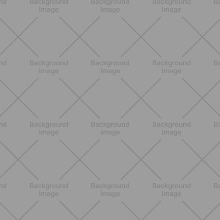
BENESSERE
Lipedema, cellulite e ritenzione
idrica: le differenze che nessuno ti
spiega
SCOPRI