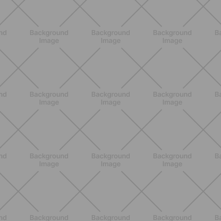
metodi scientifici che funzionano
davvero
SCOPRI
ALLENAMENTO
Glutei e cosce: il workout estivo
dolce ma efficace da fare a casa