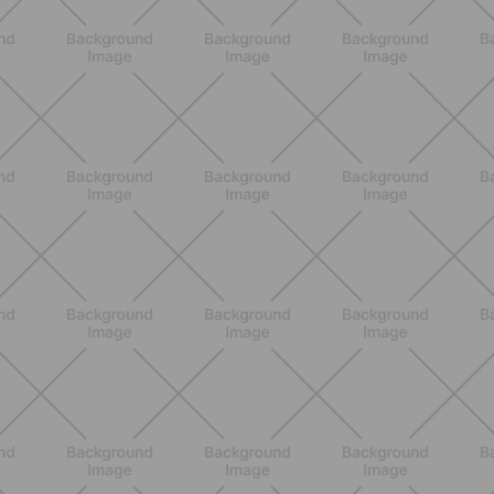
ALLENAMENTO
Scopri i Vincitori del Concorso
Allenati e Vinci con Buddyfit e
L'Occitane en Provence
SCOPRI