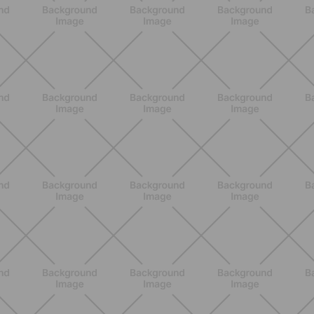
Pilates con le bottiglie d'acqua:
esercizi facili ed efficaci da fare a
casa
SCOPRI
BENESSERE
Come aumentare il metabolismo: 7