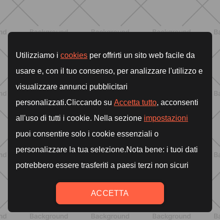
semplice ed efficace
SCOPRI
ALLENAMENTO
Tabata: cos'è, come funziona e un
workout completo da 20 minuti