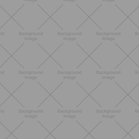
NUTRIZIONE
Grana Padano DOP: valori
nutrizionali, proprietà e perché fa
bene davvero
SCOPRI