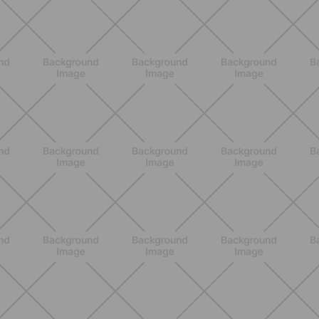
BENESSERE
Scopri i Vincitori del Concorso
Allenati e Vinci con Buddyfit e Philips
Lumea
SCOPRI
ALLENAMENTO