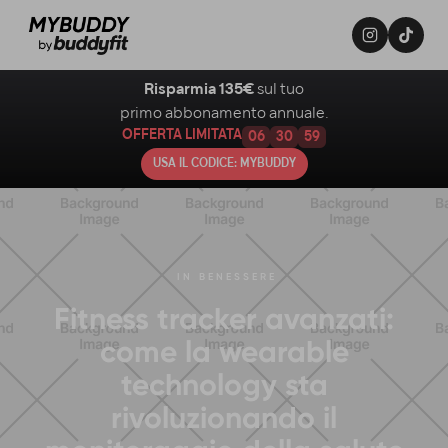
Risparmia 135€
sul tuo
primo abbonamento annuale.
OFFERTA LIMITATA
06
30
58
USA IL CODICE: MYBUDDY
IN
BENESSERE
Fitness tracker avanzati:
come la wearable
technology sta
rivoluzionando il