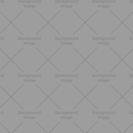
BENESSERE
Epilazione: dai metodi più comuni
alla luce pulsata a casa con Philips
Lumea
SCOPRI