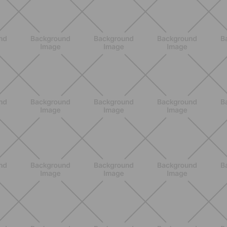
BENESSERE
Lipedema, cellulite o ritenzione?
Come riconoscerli e perché non sono
la stessa cosa
SCOPRI