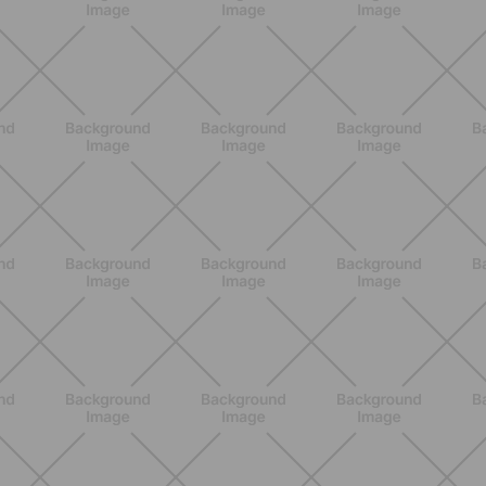
SCOPRI
BENESSERE
Pancia gonfia d'estate: perché con il
caldo peggiora e come stare meglio
SCOPRI