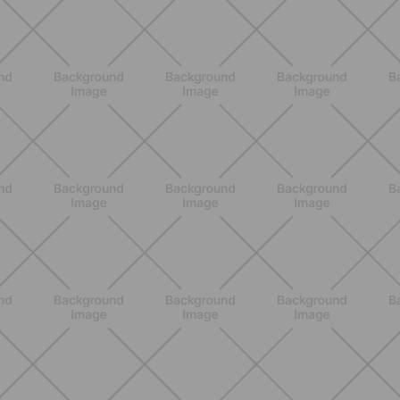
Pilates con attrezzi: come migliorare
forza e mobilità con gli strumenti
giusti
SCOPRI
ALLENAMENTO
Attrezzi Pilates: la guida completa