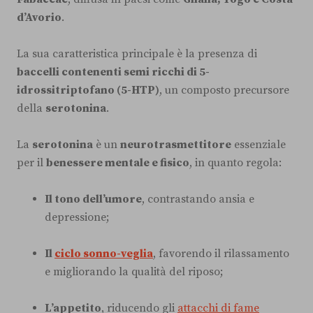
d’Avorio
.
La sua caratteristica principale è la presenza di
baccelli contenenti semi ricchi di 5-
idrossitriptofano (5-HTP)
, un composto precursore
della
serotonina
.
La
serotonina
è un
neurotrasmettitore
essenziale
per il
benessere mentale e fisico
, in quanto regola:
Il tono dell’umore
, contrastando ansia e
depressione;
Il
ciclo sonno-veglia
, favorendo il rilassamento
e migliorando la qualità del riposo;
L’appetito
, riducendo gli
attacchi di fame