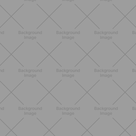
SCOPRI
NUTRIZIONE
Grana Padano DOP: valori
nutrizionali, proprietà e perché fa
bene davvero
SCOPRI