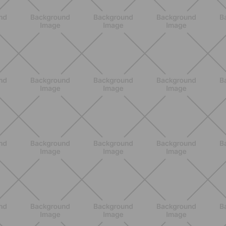
ALLENAMENTO
Scopri i Vincitori del Concorso
Allenati e Vinci con Buddyfit e
L'Occitane en Provence
SCOPRI