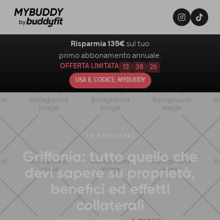
Risparmia 135€
sul tuo
primo abbonamento annuale.
OFFERTA LIMITATA
13
38
25
USA IL CODICE: MYBUDDY
IN
BENESSERE
Griffonia: tutto quello che
devi sapere su proprietà,
benefici ed effetti
collaterali