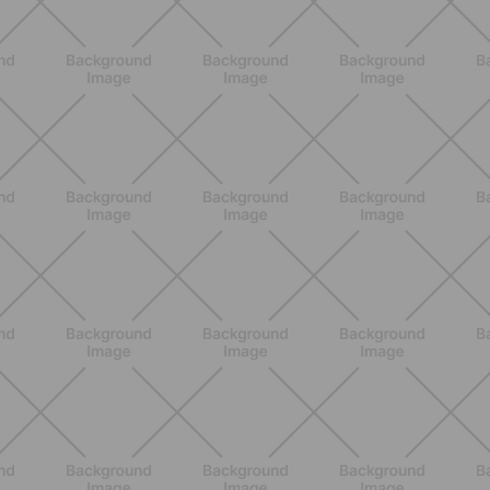
Lumea
SCOPRI
NUTRIZIONE
Heinz Tomato Ketchup Zero: il gusto
autentico del pomodoro, in una
versione più leggera