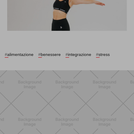
#
alimentazione
#
benessere
#
integrazione
#
stress