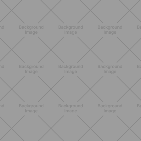
BENESSERE
Scopri i Vincitori del Concorso
Allenati e Vinci con Buddyfit e Philips
Lumea
SCOPRI