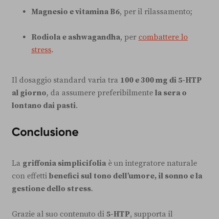
Magnesio e vitamina B6
, per il rilassamento;
Rodiola e ashwagandha
, per
combattere lo
stress
.
Il dosaggio standard varia tra
100 e 300 mg di 5-HTP
al giorno
, da assumere preferibilmente
la sera o
lontano dai pasti
.
Conclusione
La
griffonia simplicifolia
è un integratore naturale
con effetti
benefici sul tono dell’umore, il sonno e la
gestione dello stress
.
Grazie al suo contenuto di
5-HTP
, supporta il