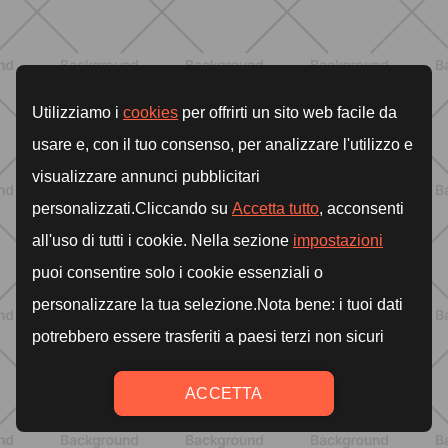
BENESSERE
Come aumentare il metabolismo: 7
metodi scientifici che funzionano
davvero
SCOPRI