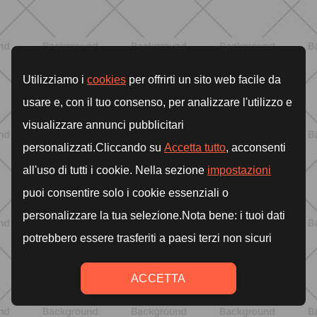
BENESSERE
Pancia gonfia d'estate: perché con il
caldo peggiora e come stare meglio
SCOPRI
BENESSERE