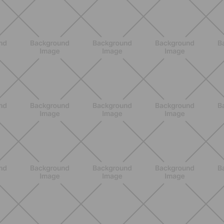
BENESSERE
Come aumentare il metabolismo: 7
metodi scientifici che funzionano
davvero
SCOPRI