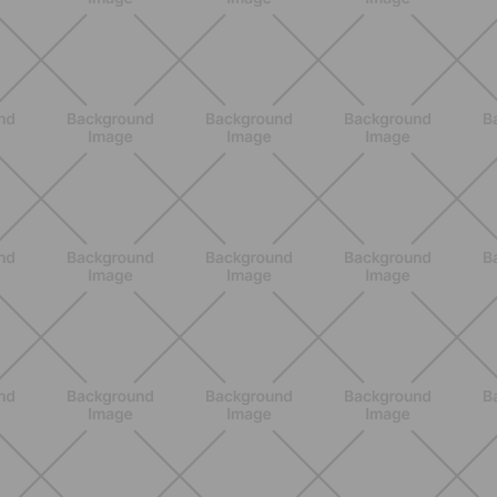
BENESSERE
Scopri i Vincitori del Concorso
Allenati e Vinci con Buddyfit e Philips
Lumea
SCOPRI