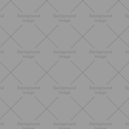
ALLENAMENTO
Scopri i Vincitori del Concorso
Allenati e Vinci con Buddyfit e
L'Occitane en Provence
SCOPRI