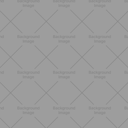
NUTRIZIONE
Grana Padano DOP: valori
nutrizionali, proprietà e perché fa
bene davvero
SCOPRI