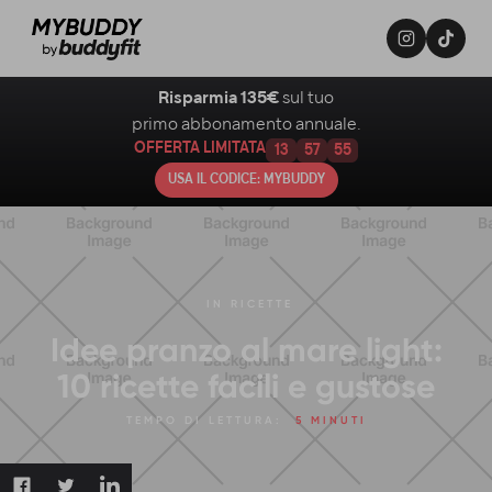
Risparmia 135€
sul tuo
primo abbonamento annuale.
OFFERTA LIMITATA
13
57
54
USA IL CODICE: MYBUDDY
IN
RICETTE
Idee pranzo al mare light:
10 ricette facili e gustose
TEMPO DI LETTURA:
5 MINUTI