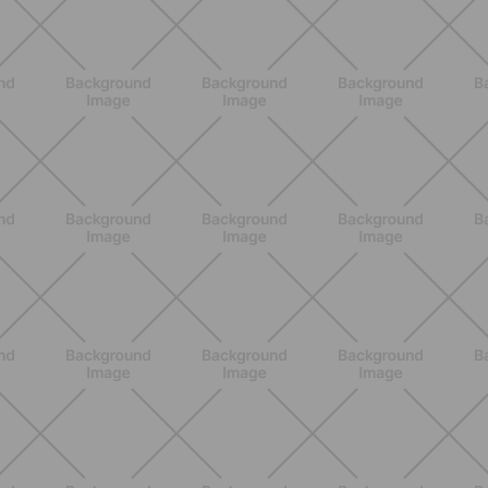
NUTRIZIONE
Heinz Tomato Ketchup Zero: il gusto
autentico del pomodoro, in una
versione più leggera
SCOPRI