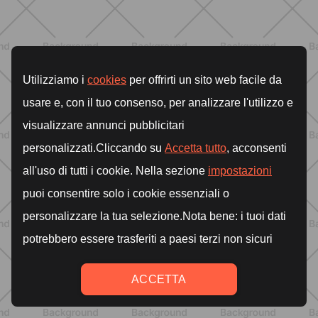
NUTRIZIONE
Heinz Tomato Ketchup Zero: il gusto
autentico del pomodoro, in una
versione più leggera
SCOPRI