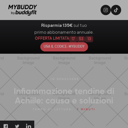
Risparmia 135€
sul tuo
primo abbonamento annuale.
OFFERTA LIMITATA
17
53
12
USA IL CODICE: MYBUDDY
IN
BENESSERE
Infiammazione tendine di
Achille: causa e soluzioni
TEMPO DI LETTURA:
7 MINUTI