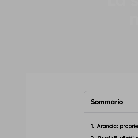
La 
m
Sommario
Arancia: propri