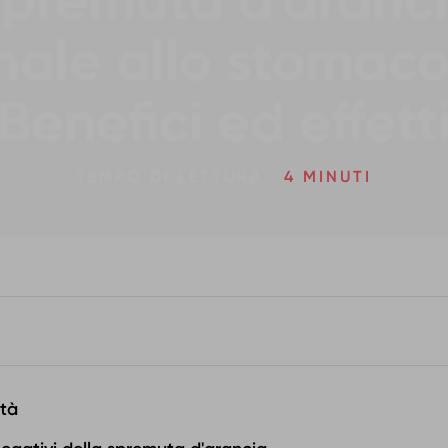
spremuta d'aranci
ale allo stomac
Benefici ed effett
TEMPO DI LETTURA:
4 MINUTI
età