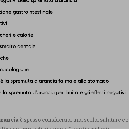
i negativi della spremuta d'arancia
azione gastrointestinale
ivi
cheri e calorie
 smalto dentale
iche
rmacologiche
 la spremuta d arancia fa male allo stomaco
a spremuta d'arancia per limitare gli effetti negativi
arancia
è spesso considerata una scelta salutare e r