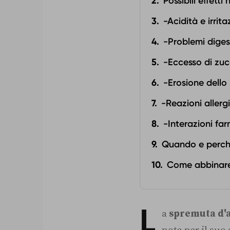
Possibili effett
-Acidità e irrit
-Problemi digest
-Eccesso di zuc
-Erosione dello
-Reazioni allerg
-Interazioni fa
Quando e perché
Come abbinare l
L
a
spremuta d'