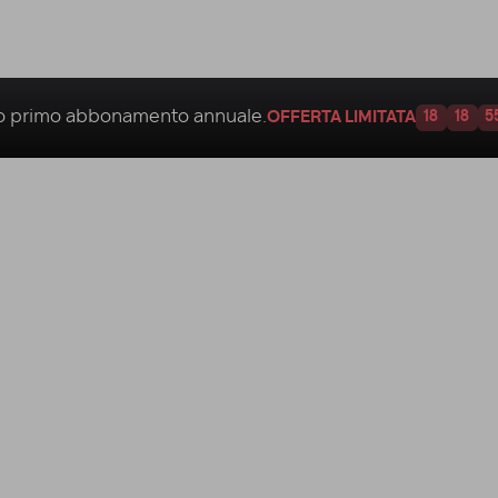
uo
primo abbonamento annuale.
OFFERTA LIMITATA
18
18
5