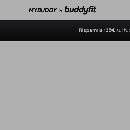
Risparmia 135€
sul t