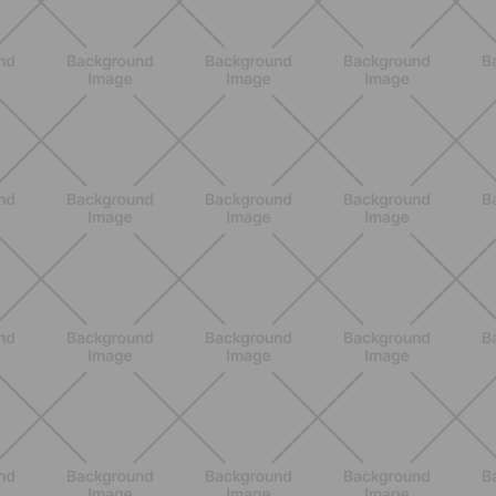
BENESSERE
Come aumentare il metabolismo: 7
metodi scientifici che funzionano
davvero
SCOPRI