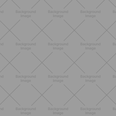
BENESSERE
Epilazione: dai metodi più comuni
alla luce pulsata a casa con Philips
Lumea
SCOPRI
NUTRIZIONE