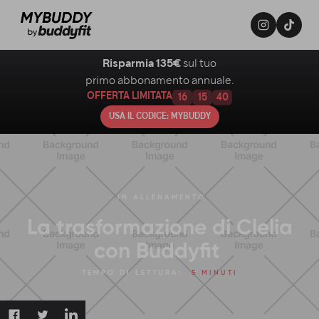
Risparmia 135€
sul tuo
primo abbonamento annuale.
OFFERTA LIMITATA
16
15
39
USA IL CODICE: MYBUDDY
IN
ALLENAMENTO
La trasformazione di Clelia
con Buddyfit
TEMPO DI LETTURA:
5 MINUTI