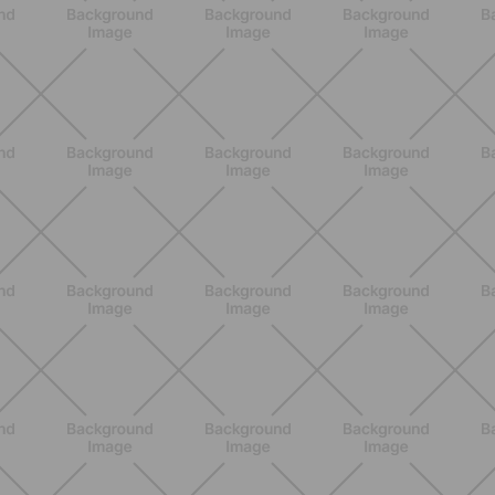
BENESSERE
Estate e peli: cosa sapere se scegli
di rimuoverli
SCOPRI