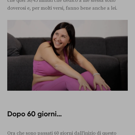
che quei 30/45 minuti che dedico a me stessa sono
doverosi e, per molti versi, fanno bene anche a lei.
Dopo 60 giorni…
Ora che sono passati 60 giorni dall'inizio di questo