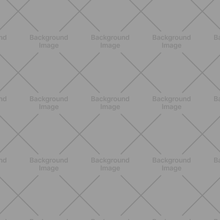
SCOPRI
BENESSERE
Scopri i Vincitori del Concorso
Allenati e Vinci con Buddyfit e Philips
Lumea
SCOPRI