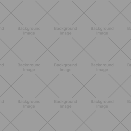
Heinz Tomato Ketchup Zero: il gusto
autentico del pomodoro, in una
versione più leggera
SCOPRI
NUTRIZIONE
Grana Padano DOP: valori