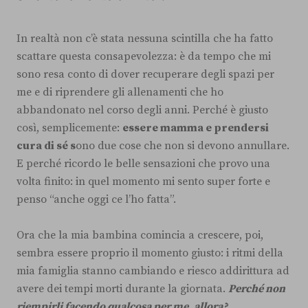
In realtà non c’è stata nessuna scintilla che ha fatto
scattare questa consapevolezza: è da tempo che mi
sono resa conto di dover recuperare degli spazi per
me e di riprendere gli allenamenti che ho
abbandonato nel corso degli anni. Perché è giusto
così, semplicemente:
essere mamma e prendersi
cura di sé s
ono due cose che non si devono annullare.
E perché ricordo le belle sensazioni che provo una
volta finito: in quel momento mi sento super forte e
penso “anche oggi ce l’ho fatta”.
Ora che la mia bambina comincia a crescere, poi,
sembra essere proprio il momento giusto: i ritmi della
mia famiglia stanno cambiando e riesco addirittura ad
avere dei tempi morti durante la giornata.
Perché non
riempirli facendo qualcosa per me, allora?