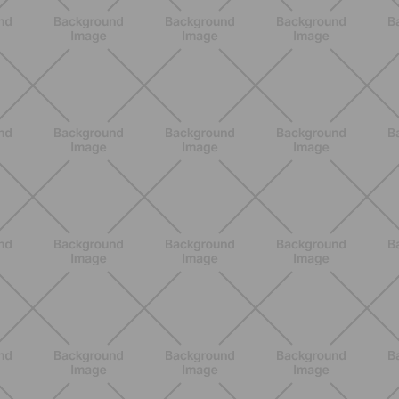
nutrizionali, proprietà e perché fa
bene davvero
SCOPRI
ALLENAMENTO
Scopri i Vincitori del Concorso
Allenati e Vinci con Buddyfit e
L'Occitane en Provence