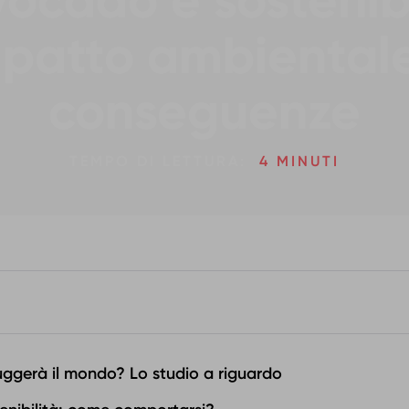
vocado è sostenib
patto ambiental
conseguenze
TEMPO DI LETTURA:
4 MINUTI
uggerà il mondo? Lo studio a riguardo