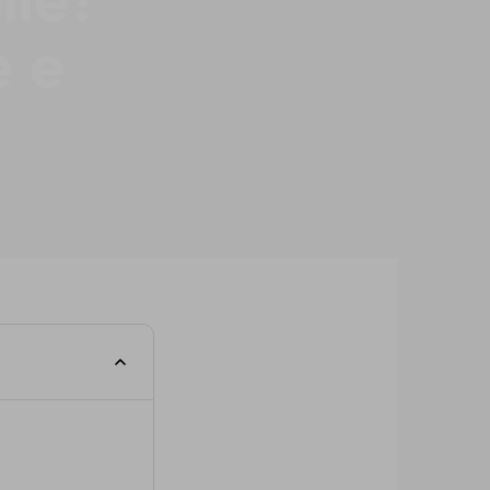
ile?
e e