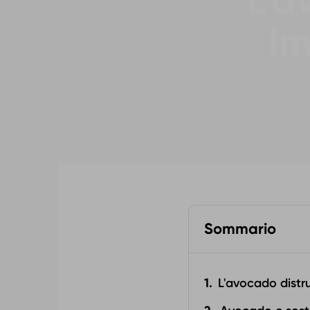
L'a
Im
Sommario
L'avocado distr