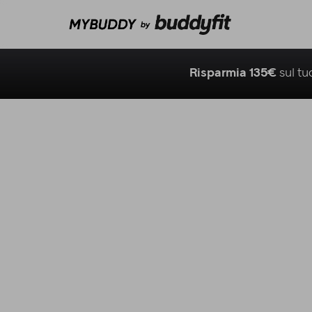
Risparmia 135€
sul t