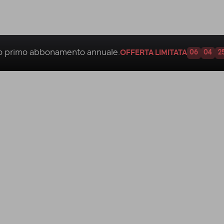
uo
primo abbonamento annuale.
OFFERTA LIMITATA
06
04
2