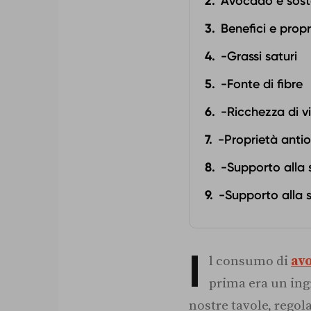
Avocado e sost
Benefici e prop
-Grassi saturi
-Fonte di fibre
-Ricchezza di v
-Proprietà antio
-Supporto alla 
-Supporto alla 
I
l consumo di
av
prima era un ingr
nostre tavole, rego