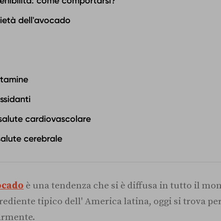
enibilità: come comportarsi?
rietà dell'avocado
itamine
ssidanti
salute cardiovascolare
salute cerebrale
ocado
è una tendenza che si è diffusa in tutto il mo
ediente tipico dell' America latina, oggi si trova pe
larmente.