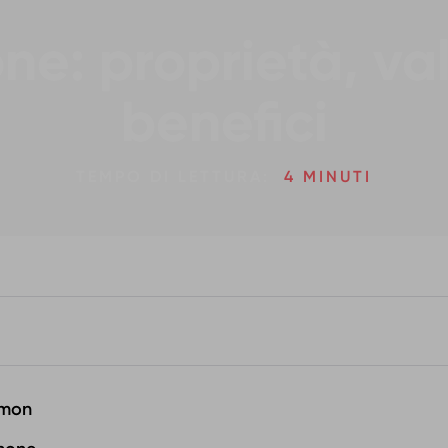
ne: proprietà, val
benefici
TEMPO DI LETTURA:
4 MINUTI
imon