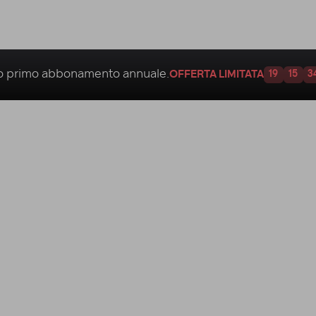
uo
primo abbonamento annuale.
OFFERTA LIMITATA
19
15
3