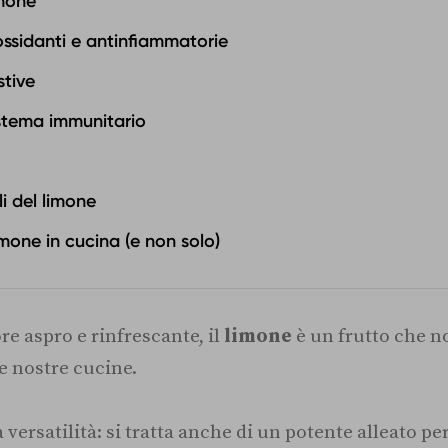
imone
ossidanti e antinfiammatorie
stive
stema immunitario
li del limone
imone in cucina (e non solo)
re aspro e rinfrescante, il
limone
è un frutto che 
e nostre cucine.
 versatilità: si tratta anche di un potente alleato per