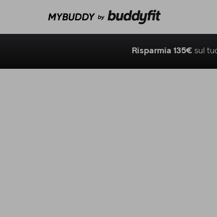
Risparmia 135€
sul t