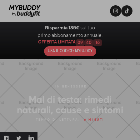
Risparmia 135€
sul tuo
primo abbonamento annuale.
OFFERTA LIMITATA
09
40
15
USA IL CODICE: MYBUDDY
IN
BENESSERE
Mal di testa: rimedi
naturali, cause e sintomi
TEMPO DI LETTURA:
6 MINUTI