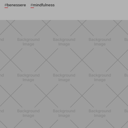
#
benessere
#
mindfulness