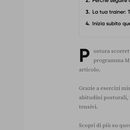
Perché seguire
La tua trainer:
Inizia subito q
P
ostura scorrett
programma Mobi
articolo.
Grazie a esercizi mira
abitudini posturali,
tensivi.
Scopri di più su qu