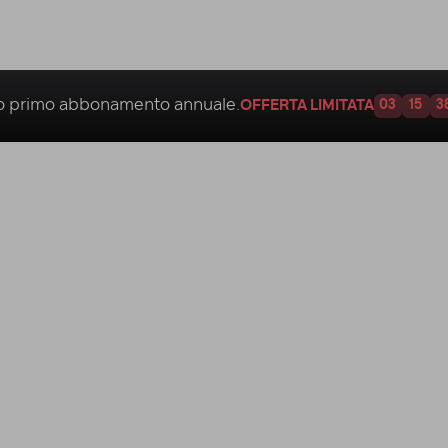
uo
primo abbonamento annuale.
OFFERTA LIMITATA
03
15
3