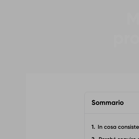
M
pr
Sommario
In cosa consist