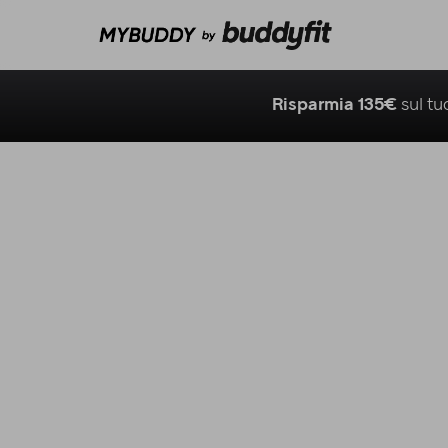
Risparmia 135€
sul t