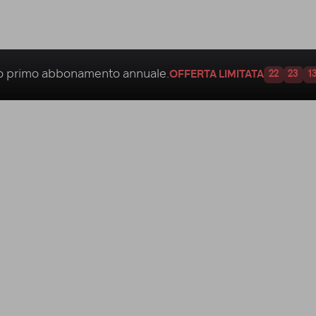
uo
primo abbonamento annuale.
OFFERTA LIMITATA
22
23
1