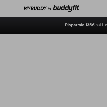
Risparmia 135€
sul t