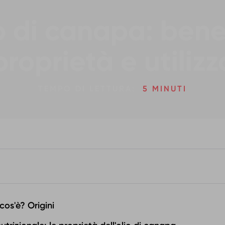
o di canapa: benef
proprietà e utilizz
TEMPO DI LETTURA:
5 MINUTI
cos'è? Origini