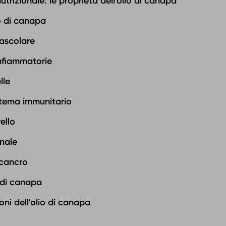
trizionale: le proprietà dell'olio di canapa
io di canapa
ascolare
nfiammatorie
lle
stema immunitario
ello
onale
-cancro
io di canapa
ni dell'olio di canapa