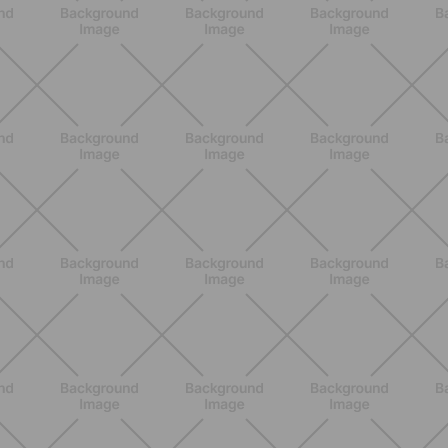
SCOPRI
ALLENAMENTO
Addominali Donna: esercizi mirati
per un core forte e un addome
piatto
SCOPRI