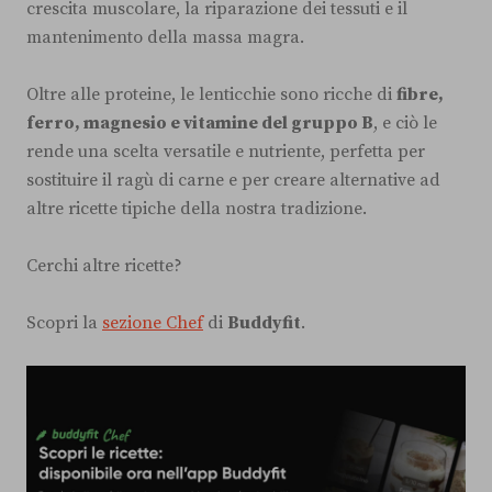
crescita muscolare, la riparazione dei tessuti e il
mantenimento della massa magra.
Oltre alle proteine, le lenticchie sono ricche di
fibre,
ferro, magnesio e vitamine del gruppo B
, e ciò le
rende una scelta versatile e nutriente, perfetta per
sostituire il ragù di carne e per creare alternative ad
altre ricette tipiche della nostra tradizione.
Cerchi altre ricette?
Scopri la
sezione Chef
di
Buddyfit
.