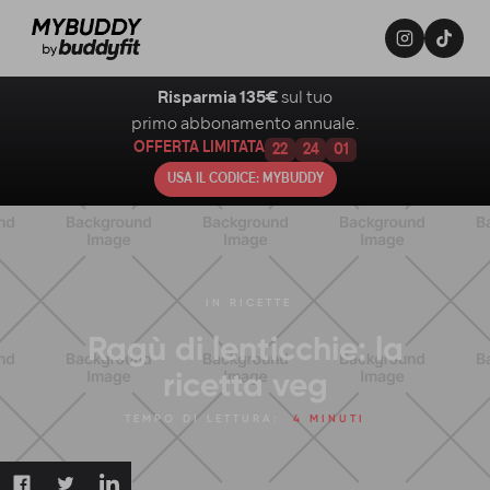
Risparmia 135€
sul tuo
primo abbonamento annuale.
OFFERTA LIMITATA
22
24
00
USA IL CODICE: MYBUDDY
IN
RICETTE
Ragù di lenticchie: la
ricetta veg
TEMPO DI LETTURA:
4 MINUTI