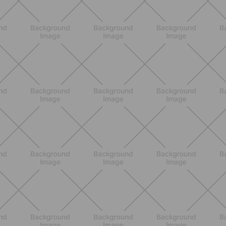
BENESSERE
Estate e peli: cosa sapere se scegli
di rimuoverli
SCOPRI
BENESSERE