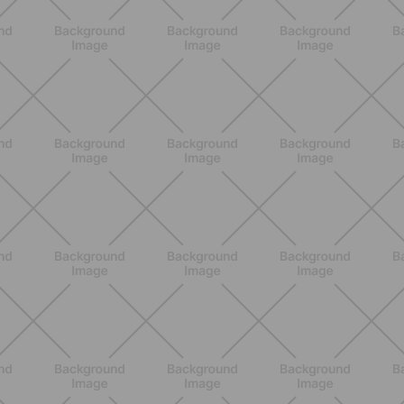
Come riconoscerli e perché non sono
la stessa cosa
SCOPRI
BENESSERE
Lipedema, cellulite e ritenzione
idrica: le differenze che nessuno ti