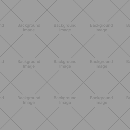
alla luce pulsata a casa con Philips
Lumea
SCOPRI
NUTRIZIONE
Heinz Tomato Ketchup Zero: il gusto
autentico del pomodoro, in una
versione più leggera