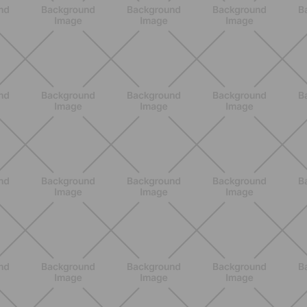
SCOPRI
NUTRIZIONE
Grana Padano DOP: valori
nutrizionali, proprietà e perché fa
bene davvero
SCOPRI