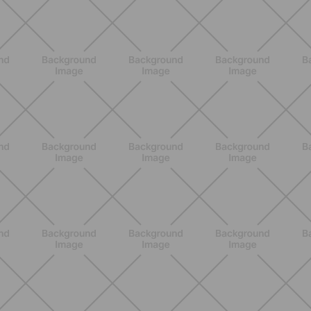
spiega
SCOPRI
ALLENAMENTO
Addominali in piedi: 8 esercizi
efficaci senza tappetino