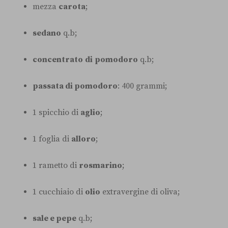
mezza
carota
;
sedano
q.b;
concentrato
di
pomodoro
q.b;
passata di pomodoro
: 400 grammi;
1 spicchio di
aglio
;
1 foglia di
alloro
;
1 rametto di
rosmarino
;
1 cucchiaio di
olio
extravergine di oliva;
sale e pepe
q.b;