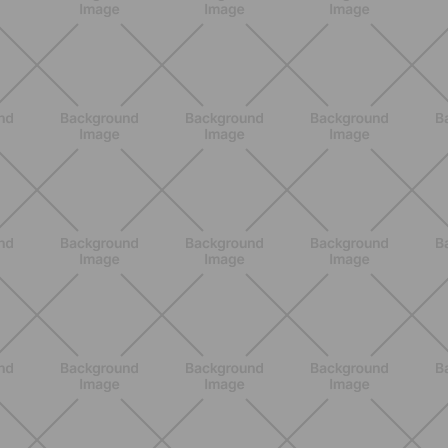
BENESSERE
Scopri i Vincitori del Concorso
Allenati e Vinci con Buddyfit e Philips
Lumea
SCOPRI