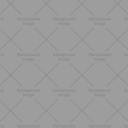
ALLENAMENTO
Scopri i Vincitori del Concorso
Allenati e Vinci con Buddyfit e
L'Occitane en Provence
SCOPRI