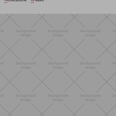
#
tonificazione
#
Pilates