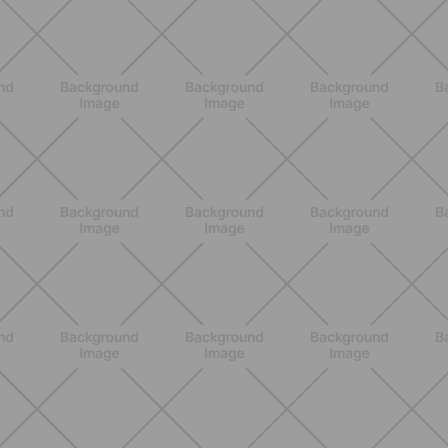
dolce ma efficace da fare a casa
SCOPRI
BENESSERE
Pancia gonfia d'estate: perché con il
caldo peggiora e come stare meglio