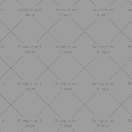
corpo sul tappetino in modo
semplice ed efficace
SCOPRI
ALLENAMENTO
Tabata: cos'è, come funziona e un
workout completo da 20 minuti