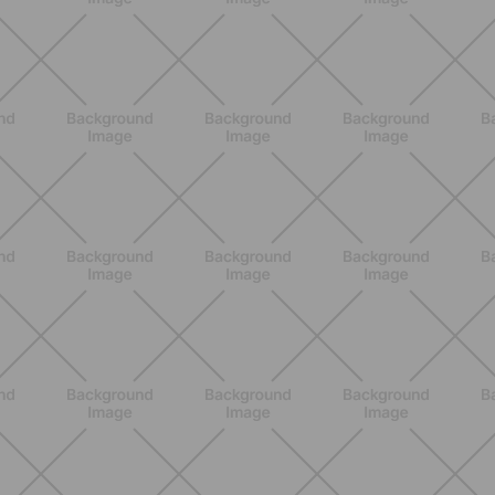
Attrezzi Pilates: la guida completa
per scegliere gli strumenti giusti e
massimizzare i benefici
SCOPRI
ALLENAMENTO
Pilates Mat: come allenare tutto il