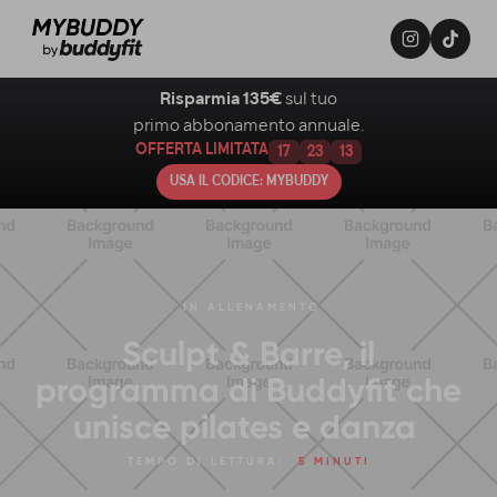
Risparmia 135€
sul tuo
primo abbonamento annuale.
OFFERTA LIMITATA
17
23
12
USA IL CODICE: MYBUDDY
IN
ALLENAMENTO
Sculpt & Barre, il
programma di Buddyfit che
unisce pilates e danza
TEMPO DI LETTURA:
5 MINUTI