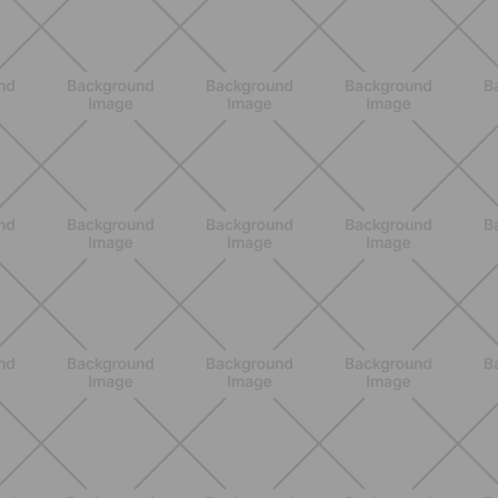
NUTRIZIONE
Grana Padano DOP: valori
nutrizionali, proprietà e perché fa
bene davvero
SCOPRI