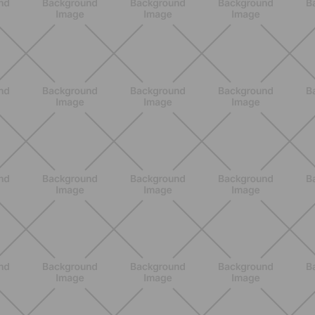
ALLENAMENTO
Scopri i Vincitori del Concorso
Allenati e Vinci con Buddyfit e
L'Occitane en Provence
SCOPRI