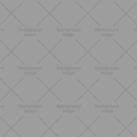
BENESSERE
Lipedema, cellulite e ritenzione
idrica: le differenze che nessuno ti
spiega
SCOPRI