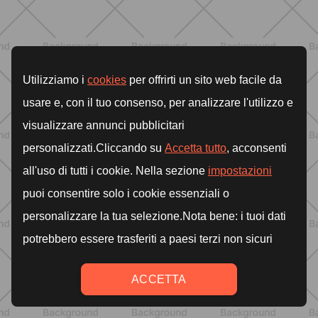
BENESSERE
Ritenzione idrica e gonfiore estivo:
cosa mangiare, come muoversi e
quali errori evitare
SCOPRI