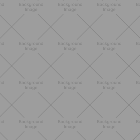
SCOPRI
BENESSERE
Lipedema e attività fisica: cosa dice
la scienza per gestire i sintomi
SCOPRI