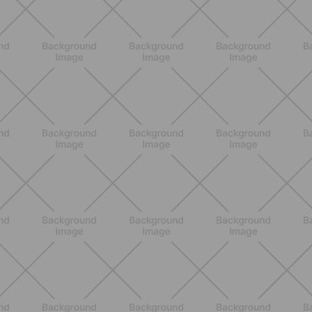
BENESSERE
Estate e peli: cosa sapere se scegli
di rimuoverli
SCOPRI