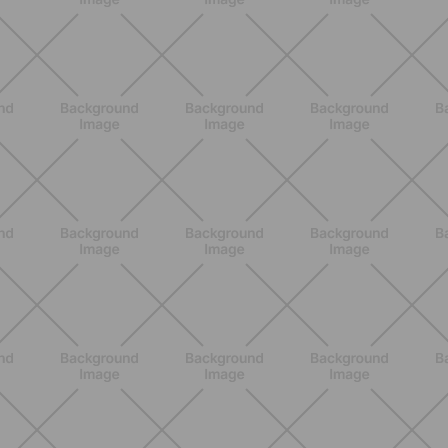
ALLENAMENTO
Pilates con le bottiglie d'acqua:
esercizi facili ed efficaci da fare a
casa
SCOPRI
BENESSERE