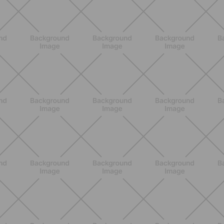
ALLENAMENTO
Addominali Donna: esercizi mirati
per un core forte e un addome
piatto
SCOPRI