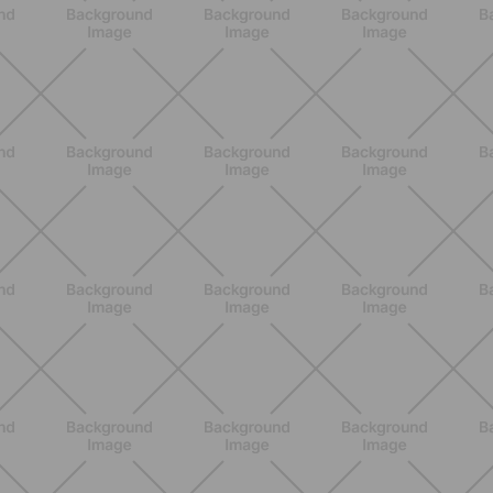
SCOPRI
ALLENAMENTO
Pilates con le bottiglie d'acqua:
esercizi efficaci da fare a casa senza
attrezzi
SCOPRI