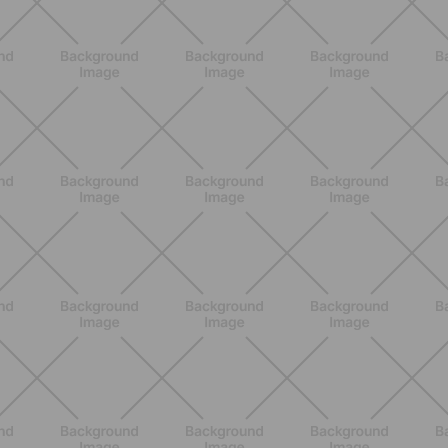
BENESSERE
Scopri i Vincitori del Concorso
Allenati e Vinci con Buddyfit e Philips
Lumea
SCOPRI