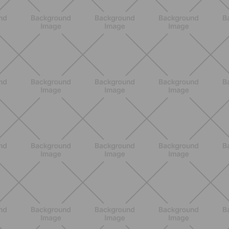
Come aumentare il metabolismo: 7
metodi scientifici che funzionano
davvero
SCOPRI
ALLENAMENTO
Glutei e cosce: il workout estivo