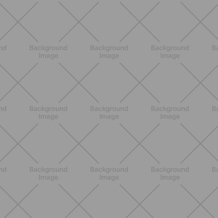
BENESSERE
Epilazione: dai metodi più comuni
alla luce pulsata a casa con Philips
Lumea
SCOPRI