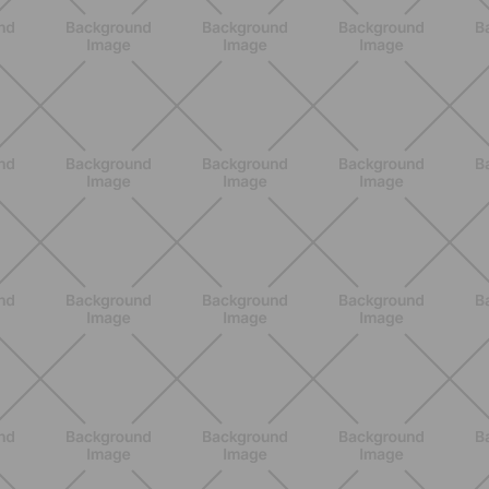
NUTRIZIONE
Heinz Tomato Ketchup Zero: il gusto
autentico del pomodoro, in una
versione più leggera
SCOPRI