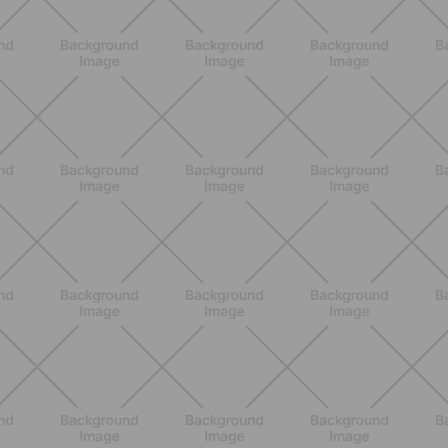
BENESSERE
Lipedema, cellulite o ritenzione?
Come riconoscerli e perché non sono
la stessa cosa
SCOPRI