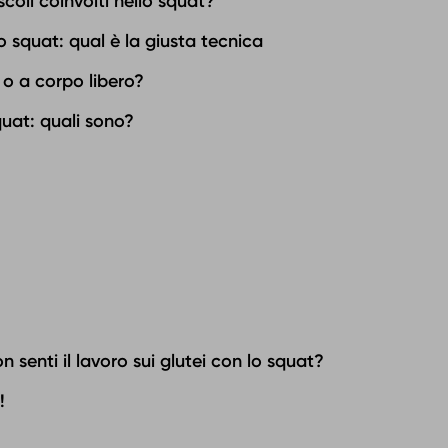
coli coinvolti nello squat?
o squat: qual è la giusta tecnica
 o a corpo libero?
quat: quali sono?
n senti il lavoro sui glutei con lo squat?
!