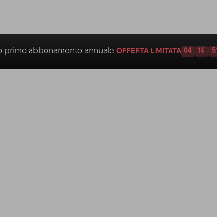
uo
primo abbonamento annuale.
OFFERTA LIMITATA
04
14
5