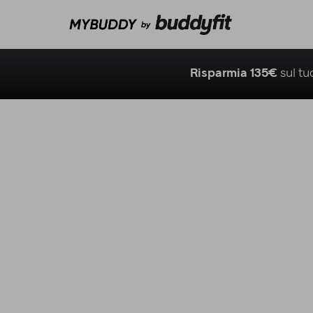
Risparmia 135€
sul t