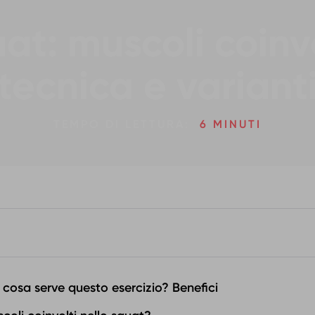
at: muscoli coinvo
tecnica e variant
TEMPO DI LETTURA:
6 MINUTI
 cosa serve questo esercizio? Benefici