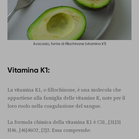
Avocado, fonte di fillochinone (vitamina K1)
Vitamina K1:
La vitamina K1, o fillochinone, è una molecola che
appartiene alla famiglia delle vitamine K, note per il
loro ruolo nella coagulazione del sangue.
La formula chimica della vitamina K1 è C31_{31}31​
H46_{46}46​O2_{2}2​. Essa comprende: