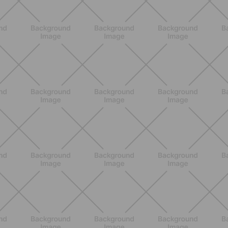
BENESSERE
Come aumentare il metabolismo: 7
metodi scientifici che funzionano
davvero
SCOPRI