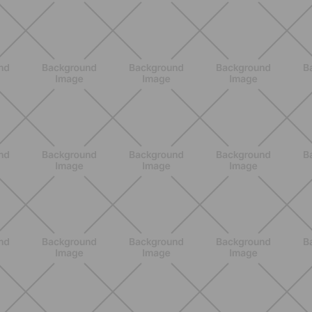
SCOPRI
NUTRIZIONE
Grana Padano DOP: valori
nutrizionali, proprietà e perché fa
bene davvero
SCOPRI