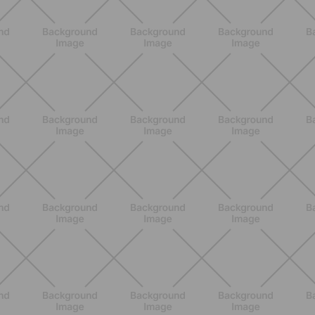
Lumea
SCOPRI
NUTRIZIONE
Heinz Tomato Ketchup Zero: il gusto
autentico del pomodoro, in una
versione più leggera