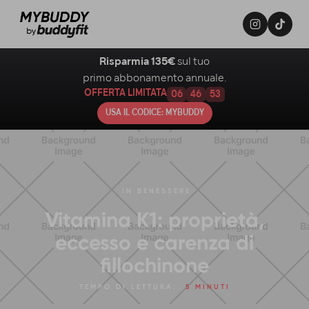
Risparmia 135€
sul tuo
primo abbonamento annuale.
OFFERTA LIMITATA
06
46
52
USA IL CODICE: MYBUDDY
IN
BENESSERE
Vitamina K1: proprietà,
eccesso e carenza di
fillochinone
TEMPO DI LETTURA:
5 MINUTI