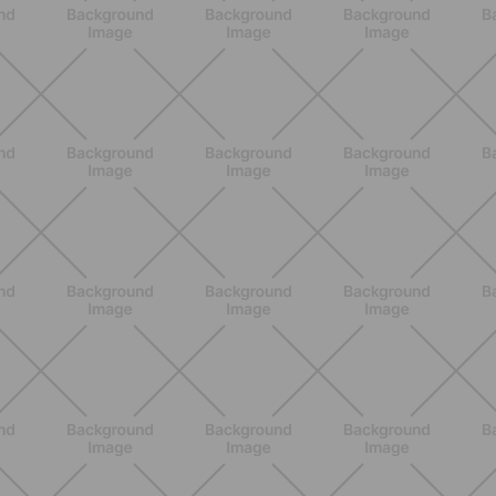
BENESSERE
Estate e peli: cosa sapere se scegli
di rimuoverli
SCOPRI
BENESSERE