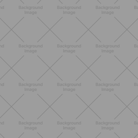
ALLENAMENTO
Scopri i Vincitori del Concorso
Allenati e Vinci con Buddyfit e
L'Occitane en Provence
SCOPRI