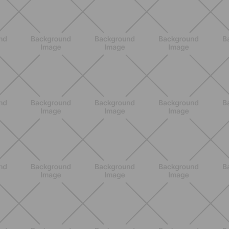
BENESSERE
Scopri i Vincitori del Concorso
Allenati e Vinci con Buddyfit e Philips
Lumea
SCOPRI