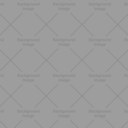
NUTRIZIONE
Grana Padano DOP: valori
nutrizionali, proprietà e perché fa
bene davvero
SCOPRI