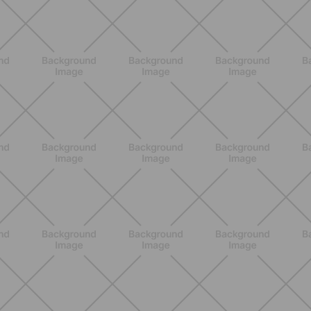
NUTRIZIONE
Heinz Tomato Ketchup Zero: il gusto
autentico del pomodoro, in una
versione più leggera
SCOPRI