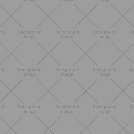
BENESSERE
Lipedema, cellulite o ritenzione?
Come riconoscerli e perché non sono
la stessa cosa
SCOPRI