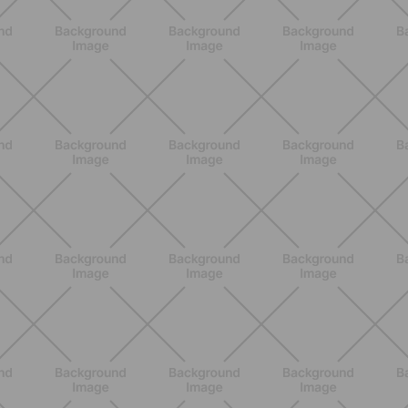
BENESSERE
Lipedema, cellulite e ritenzione
idrica: le differenze che nessuno ti
spiega
SCOPRI