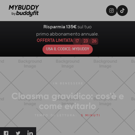
Risparmia 135€
sul tuo
primo abbonamento annuale.
OFFERTA LIMITATA
17
23
25
USA IL CODICE: MYBUDDY
IN
BENESSERE
Cloasma gravidico: cos'è e
come evitarlo
TEMPO DI LETTURA:
5 MINUTI