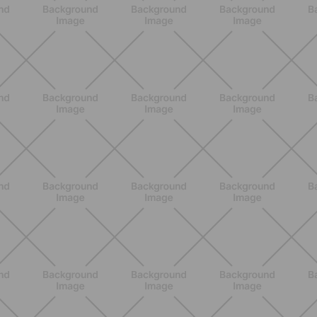
ALLENAMENTO
Addominali Donna: esercizi mirati
per un core forte e un addome
piatto
SCOPRI
ALLENAMENTO