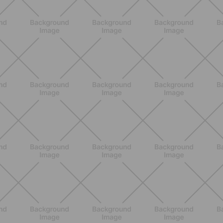
esercizi facili ed efficaci da fare a
casa
SCOPRI
BENESSERE
Come aumentare il metabolismo: 7
metodi scientifici che funzionano
davvero