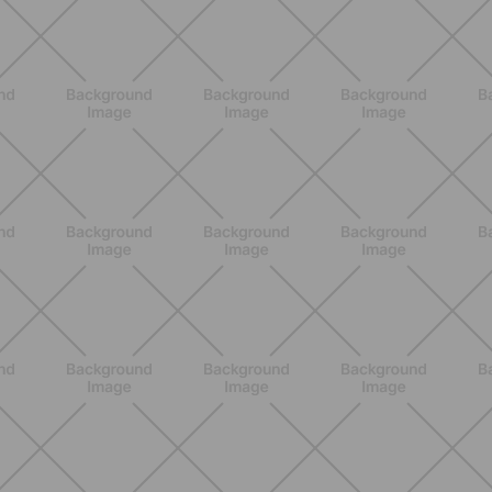
ALLENAMENTO
Addominali in piedi: 8 esercizi
efficaci senza tappetino
SCOPRI