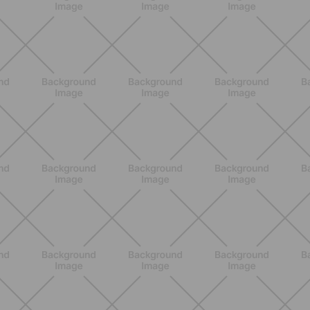
Scopri i Vincitori del Concorso
Allenati e Vinci con Buddyfit e Philips
Lumea
SCOPRI
ALLENAMENTO
Pilates con le bottiglie d'acqua: