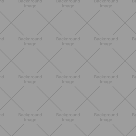
BENESSERE
Estate e peli: cosa sapere se scegli
di rimuoverli
SCOPRI