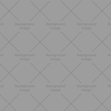
SCOPRI
ALLENAMENTO
Glutei e cosce: il workout estivo
dolce ma efficace da fare a casa
SCOPRI