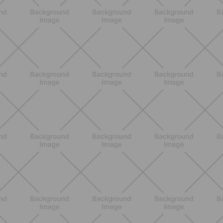
nutrizionali, proprietà e perché fa
bene davvero
SCOPRI
ALLENAMENTO
Scopri i Vincitori del Concorso
Allenati e Vinci con Buddyfit e