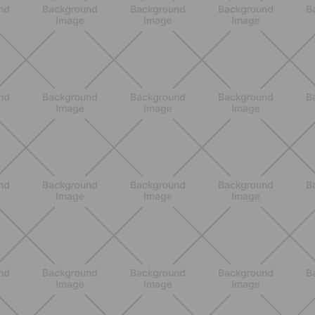
BENESSERE
Estate e peli: cosa sapere se scegli
di rimuoverli
SCOPRI