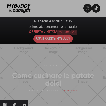
Risparmia 135€
sul tuo
primo abbonamento annuale.
OFFERTA LIMITATA
12
35
19
USA IL CODICE: MYBUDDY
IN
RICETTE
Come cucinare le patate
dolci
TEMPO DI LETTURA:
6 MINUTI