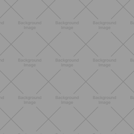
L'Occitane en Provence
SCOPRI
BENESSERE
Scopri i Vincitori del Concorso
Allenati e Vinci con Buddyfit e Philips
Lumea