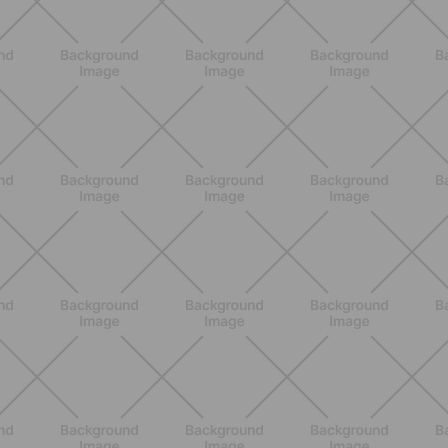
BENESSERE
Come aumentare il metabolismo: 7
metodi scientifici che funzionano
davvero
SCOPRI