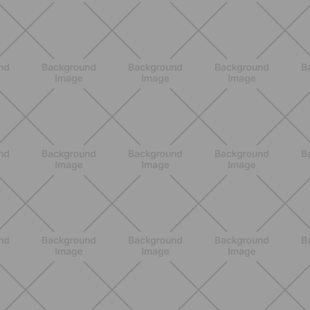
Heinz Tomato Ketchup Zero: il gusto
autentico del pomodoro, in una
versione più leggera
SCOPRI
NUTRIZIONE
Grana Padano DOP: valori