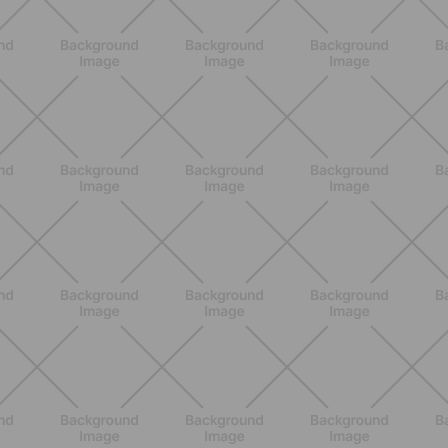
BENESSERE
Epilazione: dai metodi più comuni
alla luce pulsata a casa con Philips
Lumea
SCOPRI
NUTRIZIONE