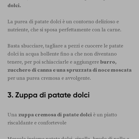
dolci.
La purea di patate dolci è un contorno delizioso e
nutriente, che si sposa perfettamente con la carne.
Basta sbucciare, tagliare a pezzi e cuocere le patate
dolci in acqua bollente fino a che non diventano
tenere, per poi schiacciarle e aggiungere
burro,
zucchero di canna e una spruzzata di noce moscata
per una purea cremosa e avvolgente.
3. Zuppa di patate dolci
Una
zuppa cremosa di patate dolci
è un piatto
riscaldante e confortevole
Mescola insieme patate dolci, cipolla, brodo di pollo e