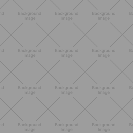
ALLENAMENTO
Scopri i Vincitori del Concorso
Allenati e Vinci con Buddyfit e
L'Occitane en Provence
SCOPRI