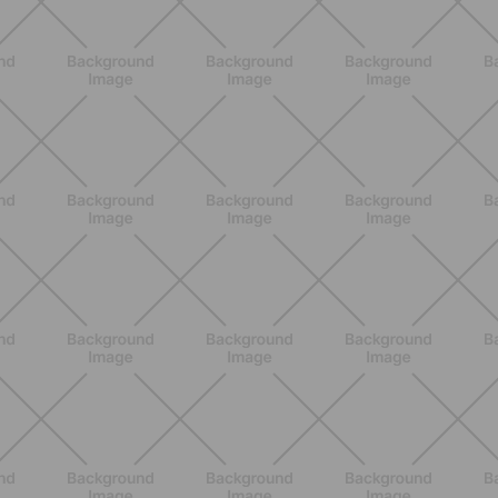
Pancia gonfia d'estate: perché con il
caldo peggiora e come stare meglio
SCOPRI
BENESSERE
Lipedema e attività fisica: cosa dice
la scienza per gestire i sintomi