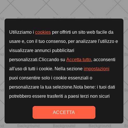
ALLENAMENTO
Addominali in piedi: 8 esercizi
efficaci senza tappetino
SCOPRI