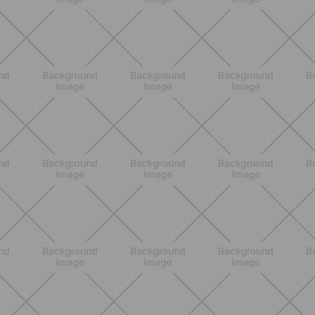
SCOPRI
BENESSERE
Estate e peli: cosa sapere se scegli
di rimuoverli