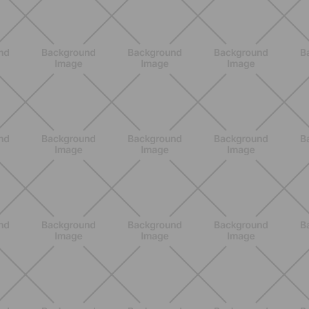
BENESSERE
Come aumentare il metabolismo: 7
metodi scientifici che funzionano
davvero
SCOPRI