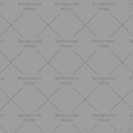
BENESSERE
Lipedema, cellulite e ritenzione
idrica: le differenze che nessuno ti
spiega
SCOPRI