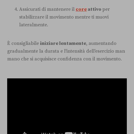
Assicurati di mantenere il
core
attivo
per
stabilizzare il movimento mentre ti muovi
lateralmente.
È consigliabile
iniziare lentamente
, aumentando
gradualmente la durata e l'intensità dell'esercizio man
mano che si acquisisce confidenza con il movimento.