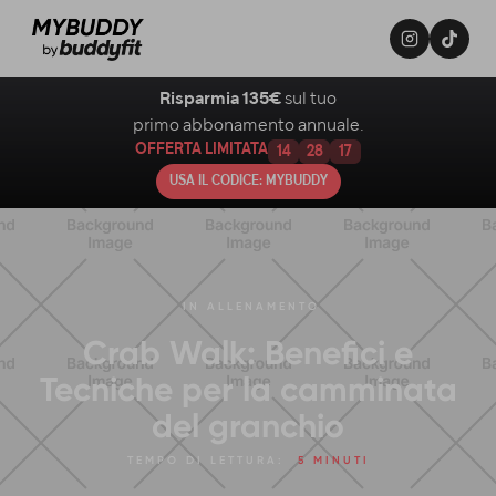
Risparmia 135€
sul tuo
primo abbonamento annuale.
OFFERTA LIMITATA
14
28
16
USA IL CODICE: MYBUDDY
IN
ALLENAMENTO
Crab Walk: Benefici e
Tecniche per la camminata
del granchio
TEMPO DI LETTURA:
5 MINUTI