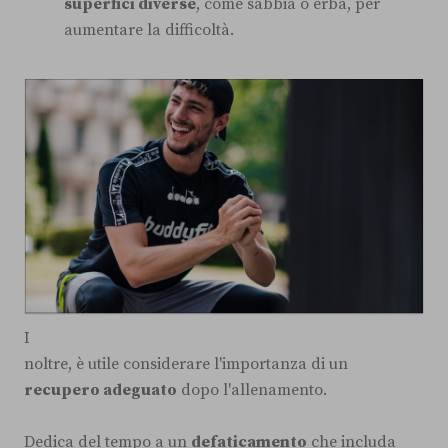
superfici diverse
, come sabbia o erba, per
aumentare la difficoltà.
I
noltre, è utile considerare l'importanza di un
recupero adeguato
dopo l'allenamento.
Dedica del tempo a un
defaticamento
che includa