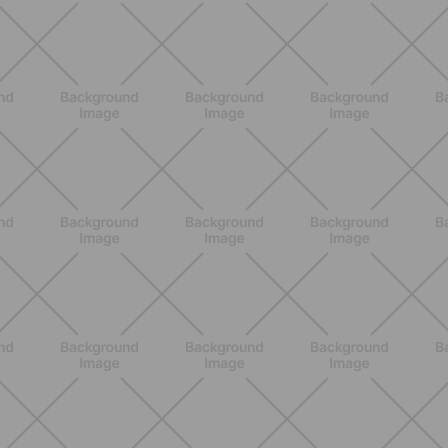
BENESSERE
Scopri i Vincitori del Concorso
Allenati e Vinci con Buddyfit e Philips
Lumea
SCOPRI