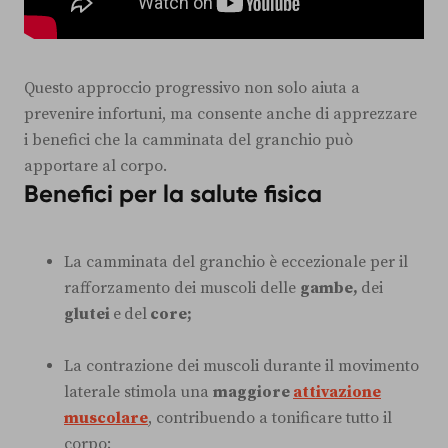
Questo approccio progressivo non solo aiuta a
prevenire infortuni, ma consente anche di apprezzare
i benefici che la camminata del granchio può
apportare al corpo.
Benefici per la salute fisica
La camminata del granchio è eccezionale per il
rafforzamento dei muscoli delle
gambe,
dei
glutei
e
del
core;
La contrazione dei muscoli durante il movimento
laterale stimola una
maggiore
attivazione
muscolare
, contribuendo a tonificare tutto il
corpo;