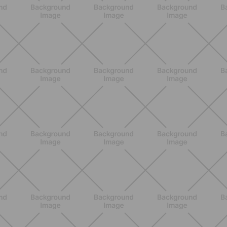
BENESSERE
Epilazione: dai metodi più comuni
alla luce pulsata a casa con Philips
Lumea
SCOPRI