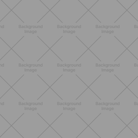
BENESSERE
Lipedema, cellulite o ritenzione?
Come riconoscerli e perché non sono
la stessa cosa
SCOPRI