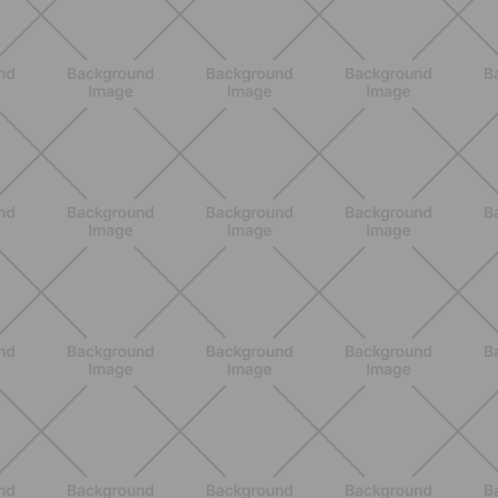
NUTRIZIONE
Heinz Tomato Ketchup Zero: il gusto
autentico del pomodoro, in una
versione più leggera
SCOPRI