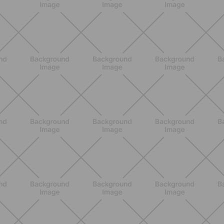
NUTRIZIONE
Grana Padano DOP: valori
nutrizionali, proprietà e perché fa
bene davvero
SCOPRI