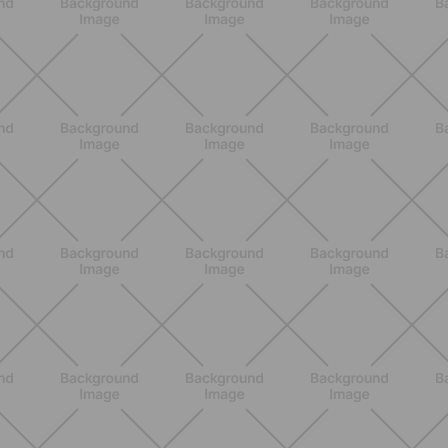
ALLENAMENTO
Glutei e cosce: il workout estivo
dolce ma efficace da fare a casa
SCOPRI
BENESSERE