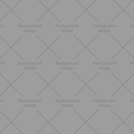
Lumea
SCOPRI
NUTRIZIONE
Heinz Tomato Ketchup Zero: il gusto
autentico del pomodoro, in una
versione più leggera