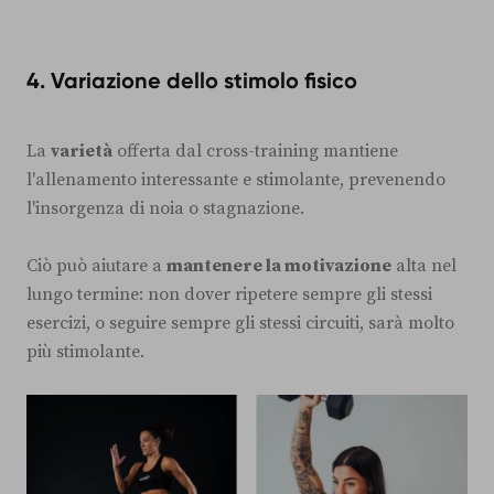
4.
Variazione dello stimolo fisico
La
varietà
offerta dal cross-training mantiene
l'allenamento interessante e stimolante, prevenendo
l'insorgenza di noia o stagnazione.
Ciò può aiutare a
mantenere la motivazione
alta nel
lungo termine: non dover ripetere sempre gli stessi
esercizi, o seguire sempre gli stessi circuiti, sarà molto
più stimolante.