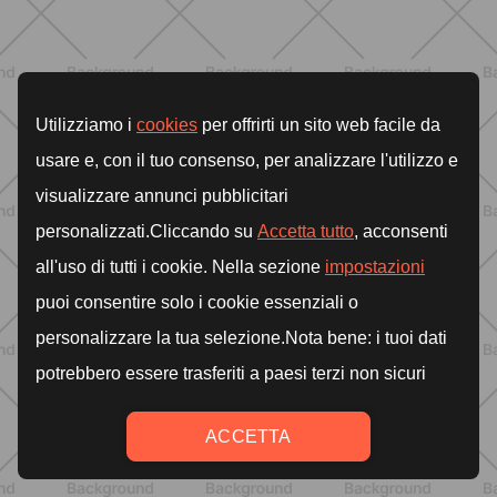
ALLENAMENTO
Scopri i Vincitori del Concorso
Allenati e Vinci con Buddyfit e
L'Occitane en Provence
SCOPRI