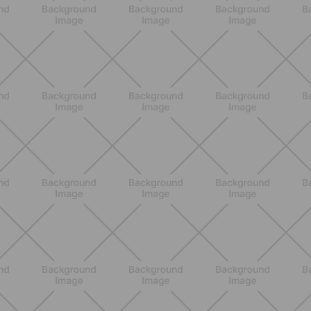
SCOPRI
NUTRIZIONE
Grana Padano DOP: valori
nutrizionali, proprietà e perché fa
bene davvero
SCOPRI