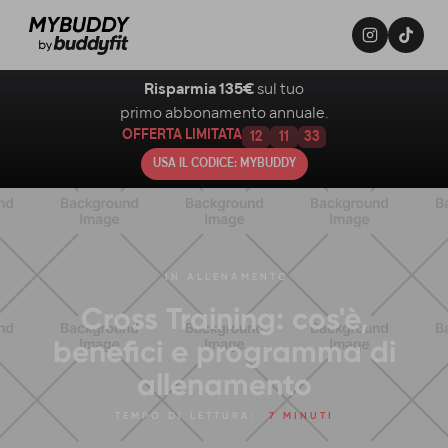
Risparmia 135€
sul tuo
primo abbonamento annuale.
OFFERTA LIMITATA
12
11
32
USA IL CODICE: MYBUDDY
IN
ALLENAMENTO
Cross Training: cos'è,
benefici e programma di
allenamento
TEMPO DI LETTURA:
7 MINUTI