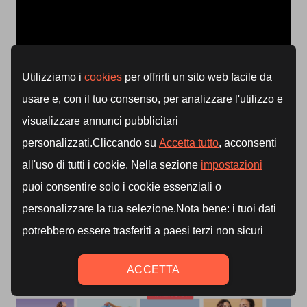
Allenamenti intensi
possono comportare una perdita
di ferro attraverso la sudorazione e microtraumi
muscolari, aumentando il fabbisogno di ferro.
Al contrario, un’
attività fisica moderata
, combinata
con una
dieta bilanciata
, può sostenere i livelli di
ferritina nel lungo termine.