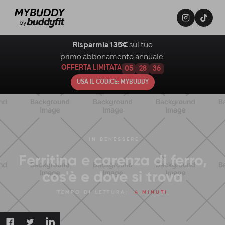
Risparmia 135€
sul tuo
primo abbonamento annuale.
OFFERTA LIMITATA
05
28
34
USA IL CODICE: MYBUDDY
IN
BENESSERE
Ferritina e carenza di ferro,
cos'è e dove si trova
TEMPO DI LETTURA:
4 MINUTI