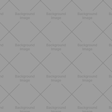
Allenati e Vinci con Buddyfit e
L'Occitane en Provence
SCOPRI
BENESSERE
Scopri i Vincitori del Concorso
Allenati e Vinci con Buddyfit e Philips