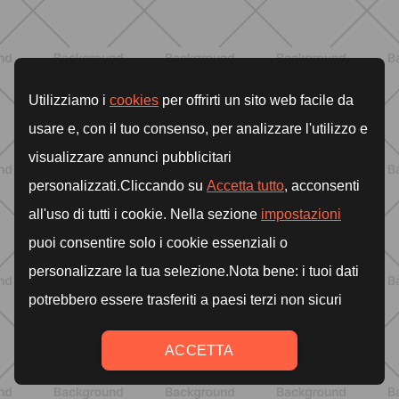
BENESSERE
Lipedema e attività fisica: cosa dice
la scienza per gestire i sintomi
SCOPRI