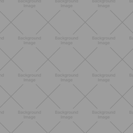
Grana Padano DOP: valori
nutrizionali, proprietà e perché fa
bene davvero
SCOPRI
ALLENAMENTO
Scopri i Vincitori del Concorso