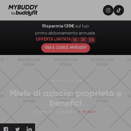
Risparmia 135€
sul tuo
primo abbonamento annuale.
OFFERTA LIMITATA
16
29
05
USA IL CODICE: MYBUDDY
IN
NUTRIZIONE
Miele di acacia: proprietà e
benefici
TEMPO DI LETTURA:
7 MINUTI