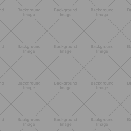
BENESSERE
Come aumentare il metabolismo: 7
metodi scientifici che funzionano
davvero
SCOPRI