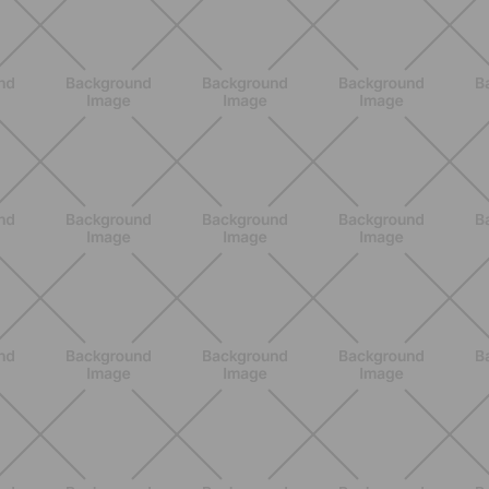
NUTRIZIONE
Heinz Tomato Ketchup Zero: il gusto
autentico del pomodoro, in una
versione più leggera
SCOPRI
NUTRIZIONE