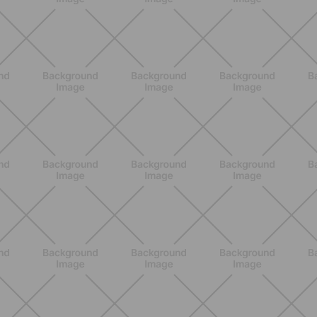
Lumea
SCOPRI
ALLENAMENTO
Pilates con le bottiglie d'acqua:
esercizi facili ed efficaci da fare a
casa
SCOPRI