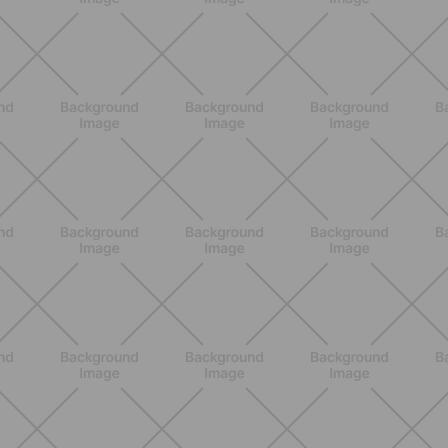
SCOPRI
NUTRIZIONE
Grana Padano DOP: valori
nutrizionali, proprietà e perché fa
bene davvero
SCOPRI