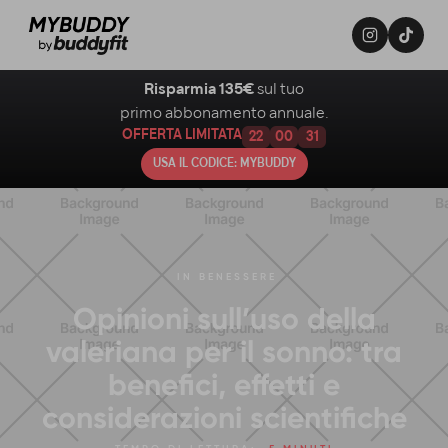
Risparmia 135€
sul tuo
primo abbonamento annuale.
OFFERTA LIMITATA
22
00
30
USA IL CODICE: MYBUDDY
IN
BENESSERE
Opinioni sull’uso della
valeriana per il sonno: tra
benefici, effetti e
considerazioni scientifiche