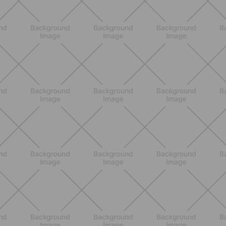
Lumea
SCOPRI
NUTRIZIONE
Heinz Tomato Ketchup Zero: il gusto
autentico del pomodoro, in una
versione più leggera