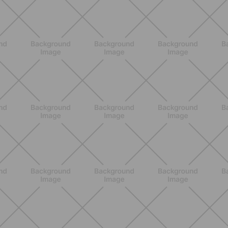
BENESSERE
Scopri i Vincitori del Concorso
Allenati e Vinci con Buddyfit e Philips
Lumea
SCOPRI