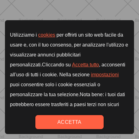
BENESSERE
Come aumentare il metabolismo: 7
metodi scientifici che funzionano
davvero
SCOPRI