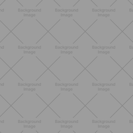
ALLENAMENTO
Scopri i Vincitori del Concorso
Allenati e Vinci con Buddyfit e
L'Occitane en Provence
SCOPRI