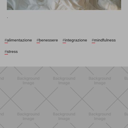
.
#
alimentazione
#
benessere
#
integrazione
#
mindfulness
#
stress