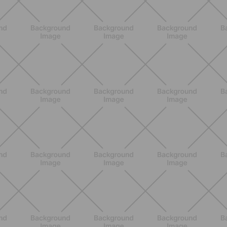
NUTRIZIONE
Heinz Tomato Ketchup Zero: il gusto
autentico del pomodoro, in una
versione più leggera
SCOPRI
NUTRIZIONE