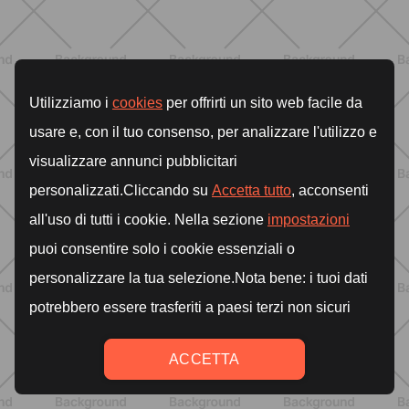
ALLENAMENTO
Glutei e cosce: il workout estivo
dolce ma efficace da fare a casa
SCOPRI