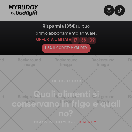
Risparmia 135€
sul tuo
primo abbonamento annuale.
OFFERTA LIMITATA
17
38
08
USA IL CODICE: MYBUDDY
IN
BENESSERE
Quali alimenti si
conservano in frigo e quali
no?
TEMPO DI LETTURA:
5 MINUTI