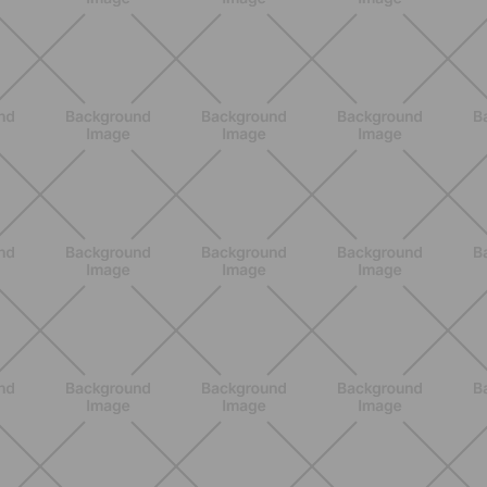
Grana Padano DOP: valori
nutrizionali, proprietà e perché fa
bene davvero
SCOPRI
ALLENAMENTO
Scopri i Vincitori del Concorso