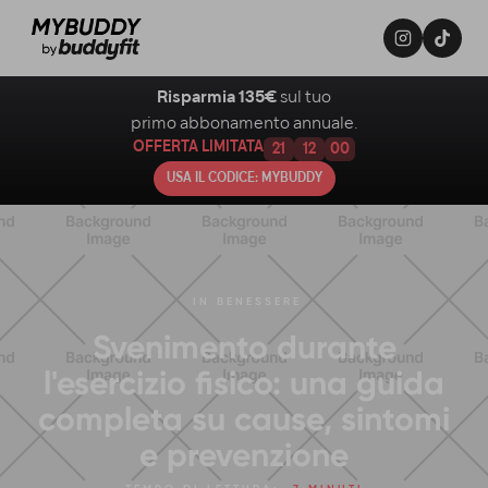
Risparmia 135€
sul tuo
primo abbonamento annuale.
OFFERTA LIMITATA
21
11
59
USA IL CODICE: MYBUDDY
IN
BENESSERE
Svenimento durante
l'esercizio fisico: una guida
completa su cause, sintomi
e prevenzione