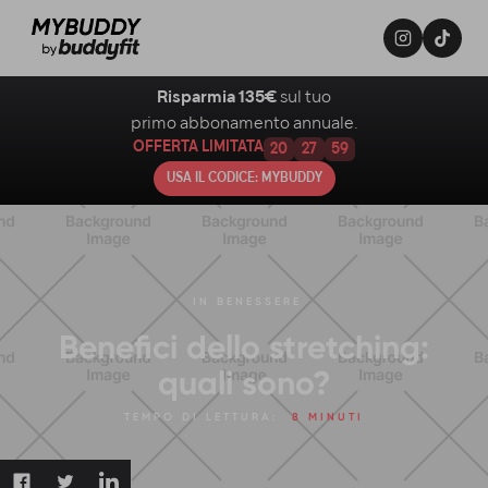
Risparmia 135€
sul tuo
primo abbonamento annuale.
OFFERTA LIMITATA
20
27
58
USA IL CODICE: MYBUDDY
IN
BENESSERE
Benefici dello stretching:
quali sono?
TEMPO DI LETTURA:
8 MINUTI