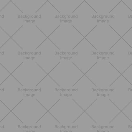
autentico del pomodoro, in una
versione più leggera
SCOPRI
NUTRIZIONE
Grana Padano DOP: valori
nutrizionali, proprietà e perché fa