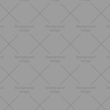
bene davvero
SCOPRI
ALLENAMENTO
Scopri i Vincitori del Concorso
Allenati e Vinci con Buddyfit e
L'Occitane en Provence