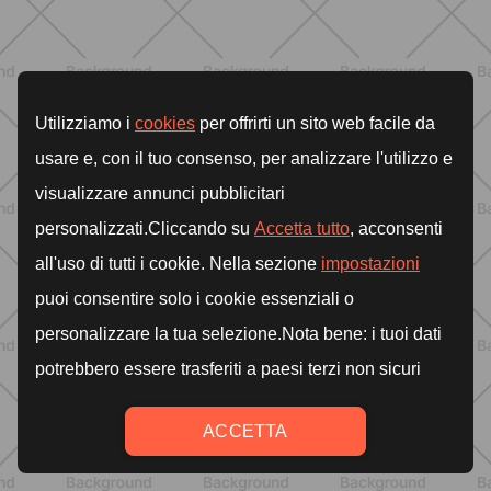
ALLENAMENTO
Glutei e cosce: il workout estivo
dolce ma efficace da fare a casa
SCOPRI