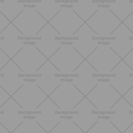
Epilazione: dai metodi più comuni
alla luce pulsata a casa con Philips
Lumea
SCOPRI
NUTRIZIONE
Heinz Tomato Ketchup Zero: il gusto