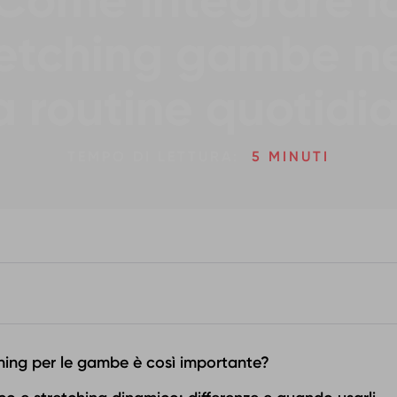
Come integrare l
retching gambe ne
a routine quotidi
TEMPO DI LETTURA:
5 MINUTI
ching per le gambe è così importante?