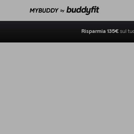
Risparmia 135€
sul t