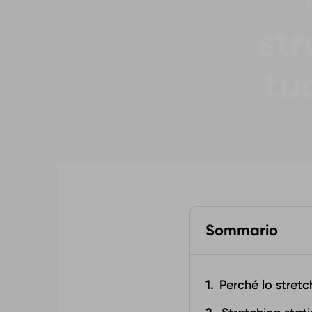
st
tu
Sommario
Perché lo stret