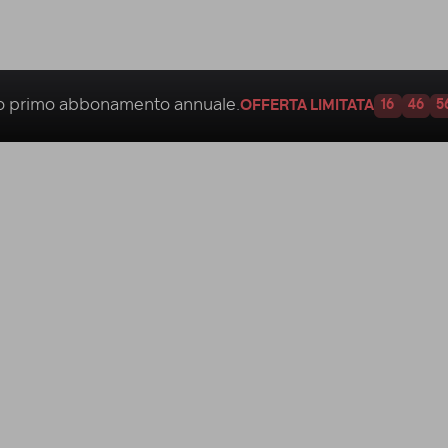
uo
primo abbonamento annuale.
OFFERTA LIMITATA
16
46
5