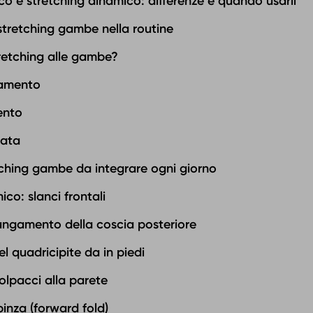
ico e stretching dinamico: differenze e quando usarli
 stretching gambe nella routine
retching alle gambe?
namento
ento
nata
tching gambe da integrare ogni giorno
co: slanci frontali‍
lungamento della coscia posteriore
 quadricipite da in piedi‍
polpacci alla parete
pinza (forward fold)‍