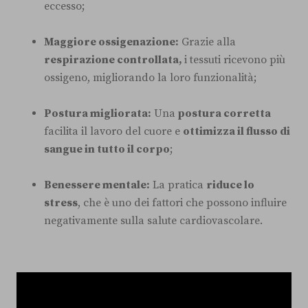
eccesso;
Maggiore ossigenazione:
Grazie alla
respirazione controllata,
i tessuti ricevono più
ossigeno, migliorando la loro funzionalità;
Postura migliorata:
Una
postura corretta
facilita il lavoro del cuore e
ottimizza il flusso di
sangue in tutto il corpo
;
Benessere mentale:
La pratica
riduce lo
stress
, che è uno dei fattori che possono influire
negativamente sulla salute cardiovascolare.