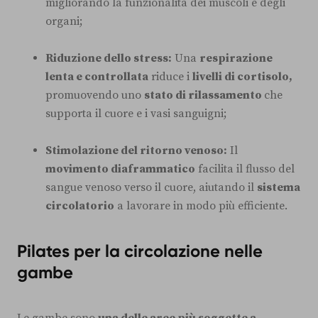
migliorando la funzionalità dei muscoli e degli
organi;
Riduzione dello stress:
Una
respirazione
lenta e controllata
riduce i
livelli di cortisolo,
promuovendo uno
stato di rilassamento
che
supporta il cuore e i vasi sanguigni;
Stimolazione del ritorno venoso:
Il
movimento diaframmatico
facilita il flusso del
sangue venoso verso il cuore, aiutando il
sistema
circolatorio
a lavorare in modo più efficiente.
Pilates per la circolazione nelle
gambe
Le gambe sono
una delle aree più soggette a