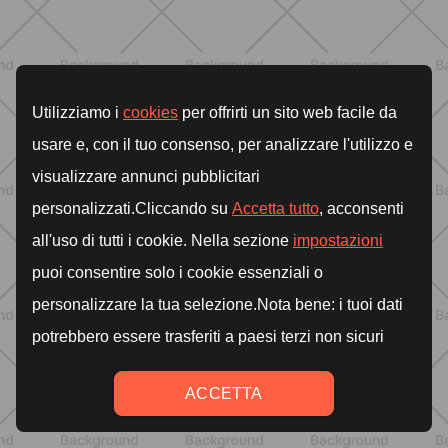
ALLENAMENTO
Scopri i Vincitori del Concorso
Allenati e Vinci con Buddyfit e
L'Occitane en Provence
SCOPRI