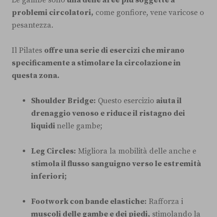
problemi circolatori,
come gonfiore, vene varicose o
pesantezza.
Il Pilates
offre una serie di esercizi che mirano
specificamente a stimolare la circolazione in
questa zona.
Shoulder Bridge:
Questo esercizio
aiuta il
drenaggio venoso e riduce il ristagno dei
liquidi
nelle gambe;
Leg Circles:
Migliora la mobilità delle anche e
stimola il flusso sanguigno verso le estremità
inferiori;
Footwork con bande elastiche:
Rafforza i
muscoli delle gambe e dei piedi,
stimolando la