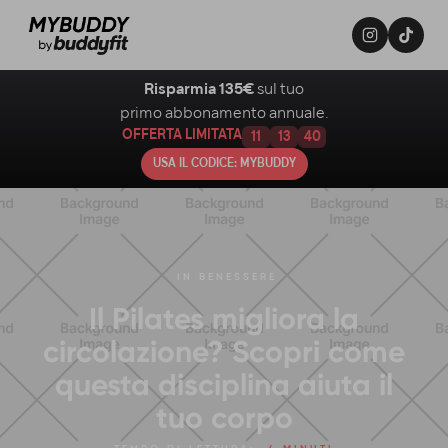
Risparmia 135€
sul tuo
primo abbonamento annuale.
OFFERTA LIMITATA
11
13
39
USA IL CODICE: MYBUDDY
IN
BENESSERE
Il Pilates migliora la
circolazione? Scopri come
questa disciplina aiuta il
tuo corpo