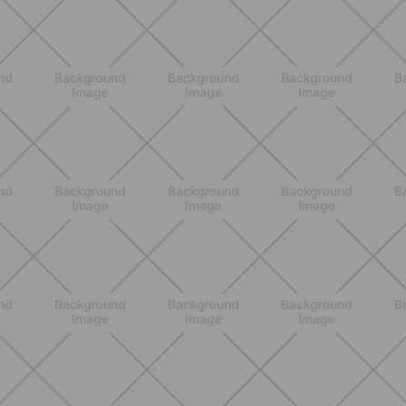
NUTRIZIONE
Heinz Tomato Ketchup Zero: il gusto
autentico del pomodoro, in una
versione più leggera
SCOPRI