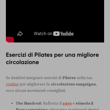
Esercizi di Pilates per una migliore
circolazione
Se desideri integrare esercizi di
Pilates
nella tua
routine
per migliorare la
circolazione sanguigna
,
ecco alcuni movimenti consigliati:
The Hundred:
Rafforza il
core
e
stimola il
flusso sanguigno
attraverso movimenti ritmici