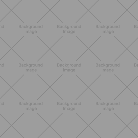
ALLENAMENTO
Scopri i Vincitori del Concorso
Allenati e Vinci con Buddyfit e
L'Occitane en Provence
SCOPRI