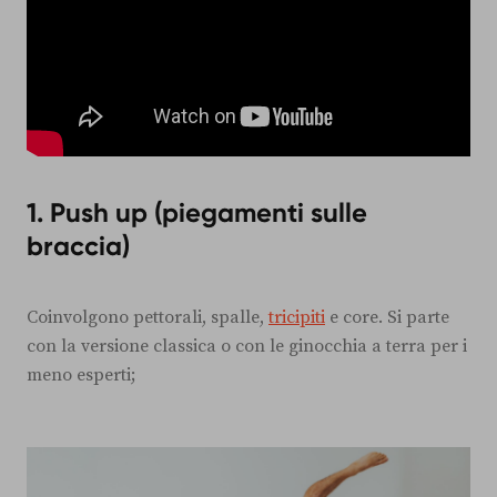
1.
Push up (piegamenti sulle
braccia)
Coinvolgono pettorali, spalle,
tricipiti
e core. Si parte
con la versione classica o con le ginocchia a terra per i
meno esperti;