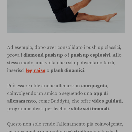
Ad esempio, dopo aver consolidato i push up classici,
prova i
diamond push up
o i
push up esplosivi
. Allo
stesso modo, una volta che i sit up diventano facili,
inserisci
leg raise
o
plank dinamici
.
Può essere utile anche allenarsi in
compagnia
,
coinvolgendo un amico o seguendo una
app di
allenamento
, come Buddyfit, che offre
video guidati
,
programmi divisi per livello e
sfide settimanali
.
Questo non solo rende l’allenamento più coinvolgente,
ma crea anche una routine più strutturata e facile da