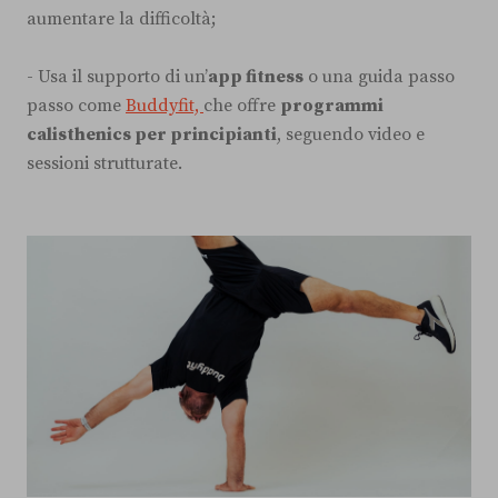
aumentare la difficoltà;
- Usa il supporto di un’
app fitness
o una guida passo
passo come
Buddyfit,
che offre
programmi
calisthenics per principianti
, seguendo video e
sessioni strutturate.