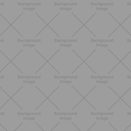
BENESSERE
Scopri i Vincitori del Concorso
Allenati e Vinci con Buddyfit e Philips
Lumea
SCOPRI