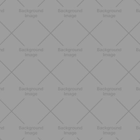
SCOPRI
NUTRIZIONE
Grana Padano DOP: valori
nutrizionali, proprietà e perché fa
bene davvero
SCOPRI