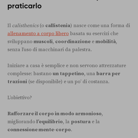
praticarlo
Il
calisthenics
(o
callistenia
) nasce come una forma di
allenamento a corpo libero
basata su esercizi che
sviluppano
muscoli
,
coordinazione
e
mobilità
,
senza l’uso di macchinari da palestra.
Iniziare a casa è semplice e non servono attrezzature
complesse: bastano
un tappetino
, una
barra per
trazioni
(se disponibile) e un po’ di costanza.
L’obiettivo?
Rafforzare il corpo in modo armonioso
,
migliorando
l’equilibrio
, la
postura
e la
connessione mente-corpo
.