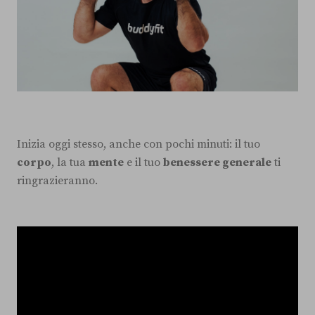
Inizia oggi stesso, anche con pochi minuti: il tuo
corpo
, la tua
mente
e il tuo
benessere generale
ti
ringrazieranno.