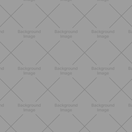
Lumea
SCOPRI
NUTRIZIONE
Heinz Tomato Ketchup Zero: il gusto
autentico del pomodoro, in una
versione più leggera