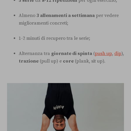
3 serie
da
8-12 ripetizioni
per ogni esercizio;
Almeno
3 allenamenti a settimana
per vedere
miglioramenti concreti;
1-2 minuti di recupero tra le serie;
Alternanza tra
giornate di spinta
(
push up
,
dip
),
trazione
(pull up) e
core
(plank, sit up).