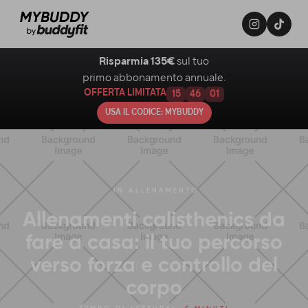
Risparmia 135€
sul tuo
primo abbonamento annuale.
OFFERTA LIMITATA
15
46
00
USA IL CODICE: MYBUDDY
IN
ALLENAMENTO
Allenamenti calisthenics da
fare a casa: il tuo percorso
verso forza e controllo del
corpo