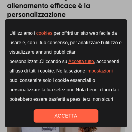
allenamento efficace è la
personalizzazione
Personalizzare gli
obiettivi di fitness
permette di
migliorare le
prestazioni
, ottenere risultati più
rapidamente e rendere l’
allenamento
un’abitudine
sostenibile.
Che tu voglia aumentare la
forza
, migliorare la
resistenza
o perdere peso, un
piano di allenamento
personalizzato
ti aiuterà a raggiungere i tuoi
obiettivi
in modo efficace e sicuro.