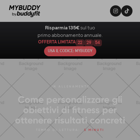
Risparmia 135€
sul tuo
primo abbonamento annuale.
OFFERTA LIMITATA
22
29
53
USA IL CODICE: MYBUDDY
IN
ALLENAMENTO
Come personalizzare gli
obiettivi di fitness per
ottenere risultati concreti
TEMPO DI LETTURA:
5 MINUTI