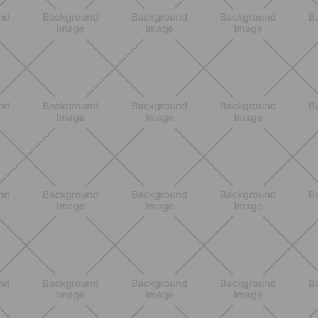
ALLENAMENTO
Glutei e cosce: il workout estivo
dolce ma efficace da fare a casa
SCOPRI
BENESSERE