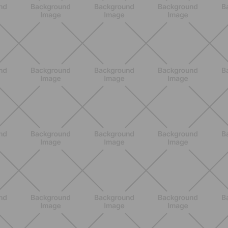
ALLENAMENTO
Addominali Donna: esercizi mirati
per un core forte e un addome
piatto
SCOPRI