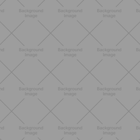
BENESSERE
Lipedema, cellulite e ritenzione
idrica: le differenze che nessuno ti
spiega
SCOPRI