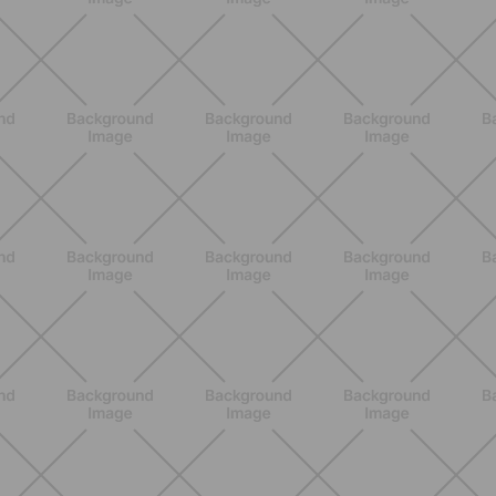
BENESSERE
Lipedema, cellulite o ritenzione?
Come riconoscerli e perché non sono
la stessa cosa
SCOPRI