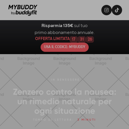
Risparmia 135€
sul tuo
primo abbonamento annuale.
OFFERTA LIMITATA
17
31
25
USA IL CODICE: MYBUDDY
IN
BENESSERE
Zenzero contro la nausea:
un rimedio naturale per
ogni situazione
TEMPO DI LETTURA:
3 MINUTI