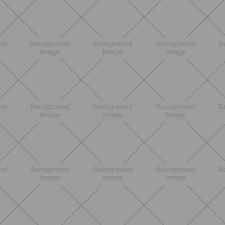
NUTRIZIONE
Heinz Tomato Ketchup Zero: il gusto
autentico del pomodoro, in una
versione più leggera
SCOPRI