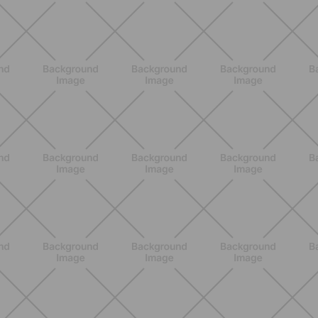
BENESSERE
Come aumentare il metabolismo: 7
metodi scientifici che funzionano
davvero
SCOPRI