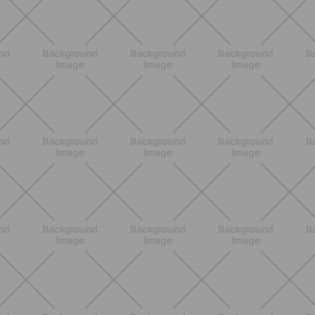
Pancia gonfia d'estate: perché con il
caldo peggiora e come stare meglio
SCOPRI
BENESSERE
Lipedema e attività fisica: cosa dice