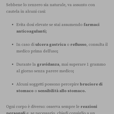
Sebbene lo zenzero sia naturale, va assunto con
cautela in alcuni casi:
Evita dosi elevate se stai assumendo
farmaci
anticoagulanti;
In caso di
ulcera gastrica
o
reflusso
, consulta il
medico prima dell’uso
;
Durante la
gravidanza
, mai superare 1 grammo
al giorno senza parere medico
;
Alcuni soggetti possono percepire
bruciore di
stomaco
o
sensibilità allo stomaco.
Ogni corpo è diverso: osserva sempre le
reazioni
personali
e, se necessario, chiedi consiglio a un