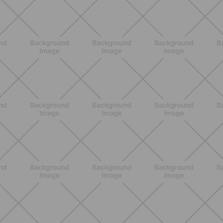
ALLENAMENTO
Addominali in piedi: 8 esercizi
efficaci senza tappetino
SCOPRI