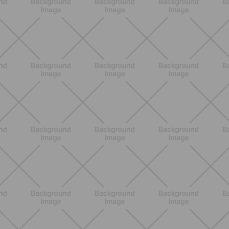
la scienza per gestire i sintomi
SCOPRI
BENESSERE
Estate e peli: cosa sapere se scegli
di rimuoverli