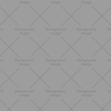
BENESSERE
Scopri i Vincitori del Concorso
Allenati e Vinci con Buddyfit e Philips
Lumea
SCOPRI