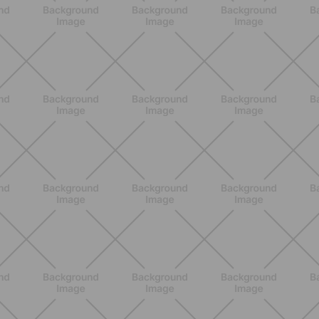
NUTRIZIONE
Grana Padano DOP: valori
nutrizionali, proprietà e perché fa
bene davvero
SCOPRI