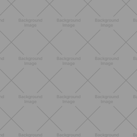
ALLENAMENTO
Scopri i Vincitori del Concorso
Allenati e Vinci con Buddyfit e
L'Occitane en Provence
SCOPRI