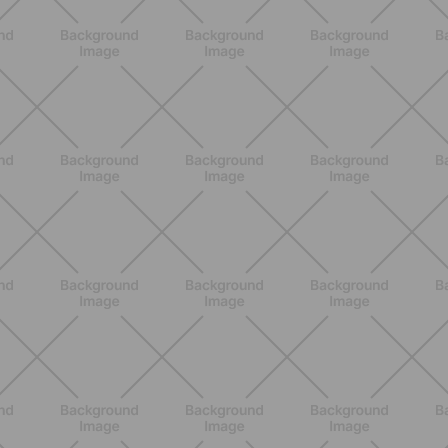
Piernas en Casa
DESCUBRE MÁS
BIENESTAR
Menopausia y dolores en huesos,
articulaciones y músculos: lo que
debes saber