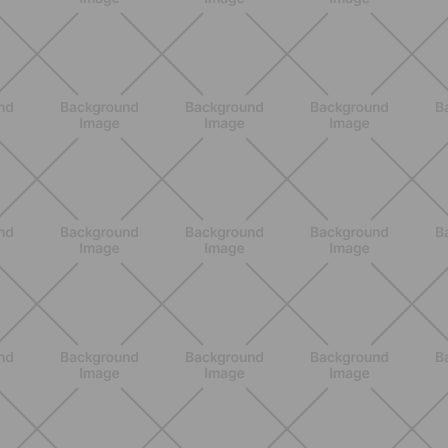
método sencillo para no perder el
ritmo incluso lejos de casa
DESCUBRE MÁS
ENTRENAMIENTO
Sácale el máximo partido a tus
entrenamientos en casa: estrategias