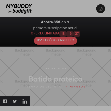
Ahorra 85€
en tu
primera suscripción anual.
OFERTA LIMITADA
18
16
36
USA EL CÓDIGO: MYBUDDY
EN
RECETAS
Batido proteico
TIEMPO DE LECTURA:
4 MINUTOS