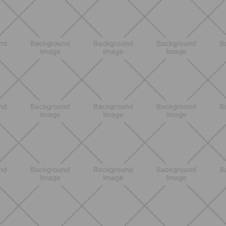
DESCUBRE MÁS
ENTRENAMIENTO
Pilates con mancuernas: cómo hacer
tu entrenamiento más intenso y
tonificante
DESCUBRE MÁS