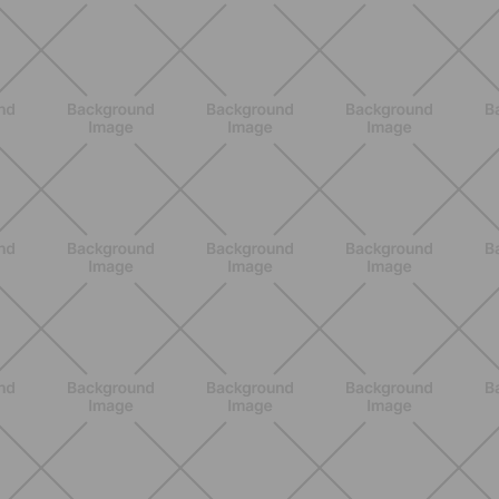
NUTRICIÓN
Comer ligero en verano: alimentos
antiinflamatorios e hidratación para
días calurosos
DESCUBRE MÁS