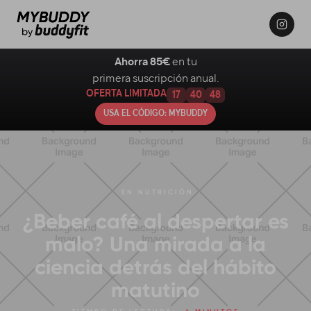
Ahorra 85€
en tu
primera suscripción anual.
OFERTA LIMITADA
17
40
47
USA EL CÓDIGO: MYBUDDY
EN
NUTRICIÓN
¿Beber café al despertar es
malo? Una mirada a la
ciencia detrás del hábito
matutino