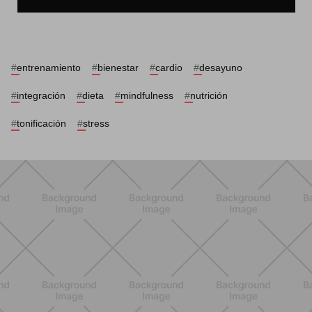
#
entrenamiento
#
bienestar
#
cardio
#
desayuno
#
integración
#
dieta
#
mindfulness
#
nutrición
#
tonificación
#
stress