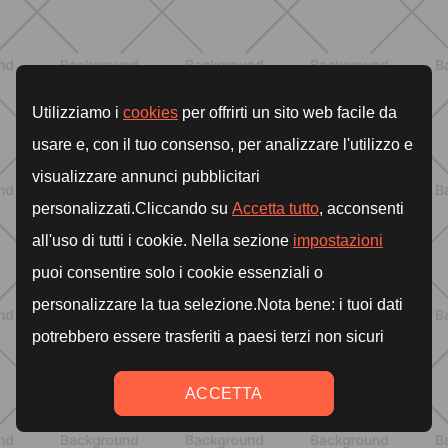
NUTRICIÓN
Comer ligero en verano: alimentos
antiinflamatorios e hidratación para
días calurosos
DESCUBRE MÁS