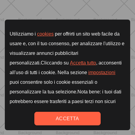
ENTRENAMIENTO
Pilates Reformer: qué es, beneficios y
cómo empezar
DESCUBRE MÁS