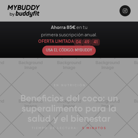
Ahorra 85€
en tu
primera suscripción anual.
OFERTA LIMITADA
04
49
40
USA EL CÓDIGO: MYBUDDY
EN
NUTRICIÓN
Beneficios del coco: un
superalimento para la
salud y el bienestar
TIEMPO DE LECTURA:
5 MINUTOS