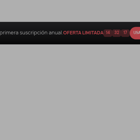
primera suscripción anual.
OFERTA LIMITADA
14
32
16
USA