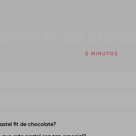
EN
RECETAS
cocho fit de choco
TIEMPO DE LECTURA:
5 MINUTOS
astel fit de chocolate?