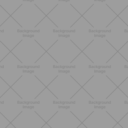
Rutina de 4 semanas de Pilates y
cardio suave en casa para sentirte
en armonía con tu cuerpo
DESCUBRE MÁS
ENTRENAMIENTO
Ejercicios para glúteos inferiores: