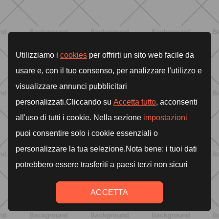
ENTRENAMIENTO
Los 10 mejores ejercicios para
piernas en casa
DESCUBRE MÁS