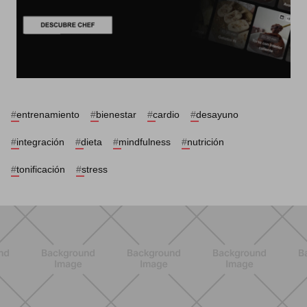
#
entrenamiento
#
bienestar
#
cardio
#
desayuno
#
integración
#
dieta
#
mindfulness
#
nutrición
#
tonificación
#
stress