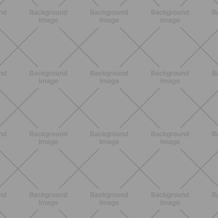
NUTRICIÓN
Comer ligero en verano: alimentos
antiinflamatorios e hidratación para
días calurosos
DESCUBRE MÁS