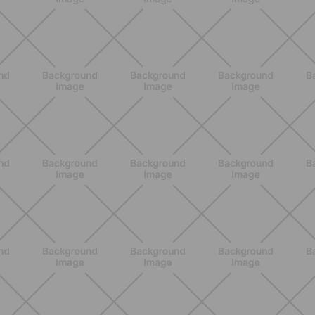
entrenar con calor sin sentirte vacía
a los 10 minutos
DESCUBRE MÁS
ENTRENAMIENTO
Entrenar en vacaciones sin estrés: el
método sencillo para no perder el