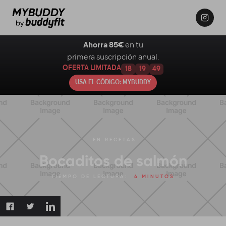
Ahorra 85€
en tu
primera suscripción anual.
OFERTA LIMITADA
18
19
48
USA EL CÓDIGO: MYBUDDY
EN
RECETAS
Bocaditos de salmón
TIEMPO DE LECTURA:
4 MINUTOS