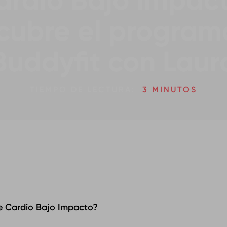
ardio Bajo Impact
cubre el program
Buddyfit con Laur
TIEMPO DE LECTURA:
3 MINUTOS
e Cardio Bajo Impacto?