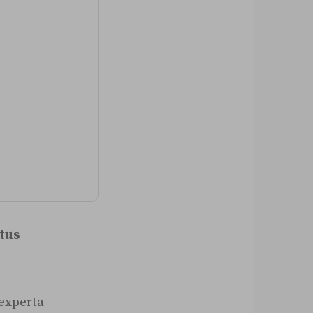
tus
 experta