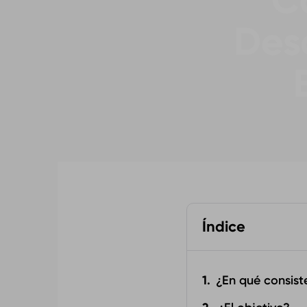
C
Des
Índice
¿En qué consist