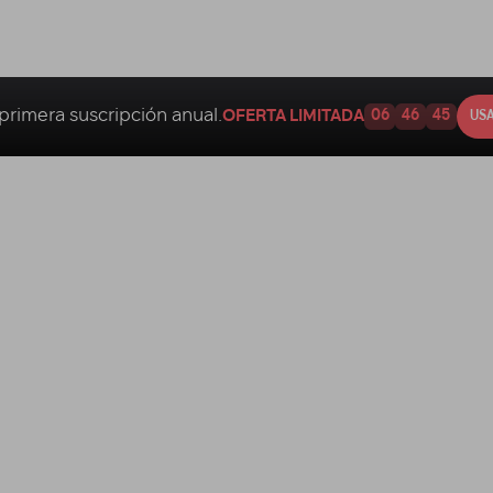
primera suscripción anual.
OFERTA LIMITADA
06
46
44
USA